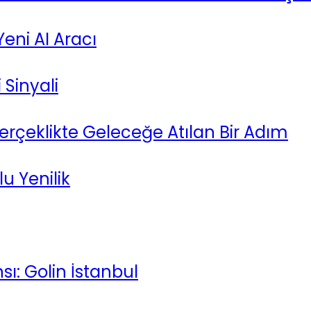
eni AI Aracı
 Sinyali
Gerçeklikte Geleceğe Atılan Bir Adım
u Yenilik
sı: Golin İstanbul