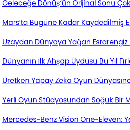
Geleceğe Dönüş’ün Orijinal Sonu Çok 
Mars’ta Bugüne Kadar Kaydedilmiş E
Uzaydan Dünyaya Yağan Esrarengiz I
Dünyanın İlk Ahşap Uydusu Bu Yıl Fırla
Üretken Yapay Zeka Oyun Dünyasına G
Yerli Oyun Stüdyosundan Soğuk Bir 
Mercedes-Benz Vision One-Eleven: Yeni