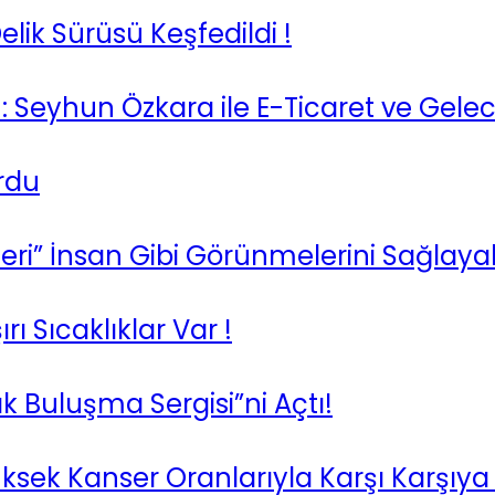
ik Sürüsü Keşfedildi !
: Seyhun Özkara ile E-Ticaret ve Gele
urdu
eri” İnsan Gibi Görünmelerini Sağlayabi
ı Sıcaklıklar Var !
ık Buluşma Sergisi”ni Açtı!
ksek Kanser Oranlarıyla Karşı Karşıya 