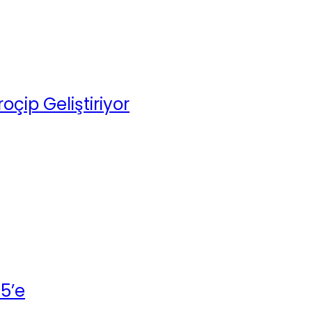
oçip Geliştiriyor
5’e