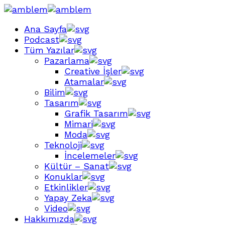
Ana Sayfa
Podcast
Tüm Yazılar
Pazarlama
Creative İşler
Atamalar
Bilim
Tasarım
Grafik Tasarım
Mimari
Moda
Teknoloji
İncelemeler
Kültür – Sanat
Konuklar
Etkinlikler
Yapay Zeka
Video
Hakkımızda