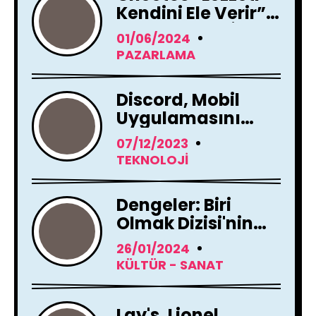
Kendini Ele Verir”
Reklam Filmi İle
01/06/2024
Yayında !
PAZARLAMA
Discord, Mobil
Uygulamasını
Tamamen
07/12/2023
Yenileme Kararı
TEKNOLOJI
Aldı
Dengeler: Biri
Olmak Dizisi'nin
Çekimleri Başladı !
26/01/2024
KÜLTÜR - SANAT
Lay's, Lionel