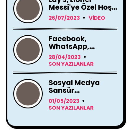
Messi'ye Özel Hoş
Geldin Mesajı!
26/07/2023
VIDEO
Facebook,
WhatsApp,
Instagram Yapay
28/04/2023
Zeka Araçları
SON YAZILANLAR
Kullanacak
Sosyal Medya
Sansür
Tartışmaları
01/05/2023
SON YAZILANLAR