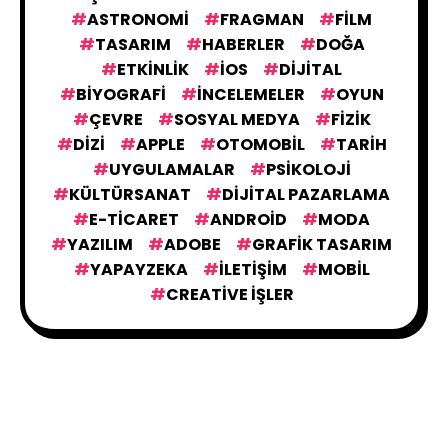
ASTRONOMI
FRAGMAN
FILM
TASARIM
HABERLER
DOĞA
ETKINLIK
IOS
DIJITAL
BIYOGRAFI
İNCELEMELER
OYUN
ÇEVRE
SOSYAL MEDYA
FIZIK
DIZI
APPLE
OTOMOBIL
TARIH
UYGULAMALAR
PSIKOLOJI
KÜLTÜRSANAT
DIJITAL PAZARLAMA
E-TICARET
ANDROID
MODA
YAZILIM
ADOBE
GRAFIK TASARIM
YAPAYZEKA
İLETIŞIM
MOBIL
CREATIVE İŞLER