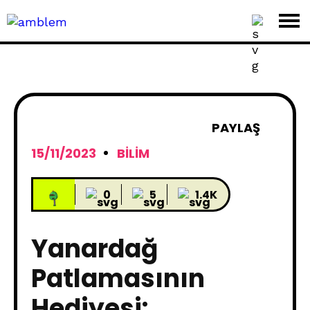
PAYLAŞ
15/11/2023
BILIM
0
5
1.4K
Yanardağ
Patlamasının
Hediyesi: