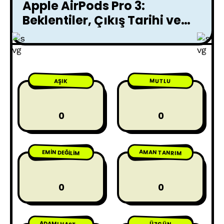
Apple AirPods Pro 3:
Beklentiler, Çıkış Tarihi ve
Özellikler
MUTLU
AŞIK
0
0
AMAN TANRIM
EMIN DEĞILIM
0
0
ÜZGÜN