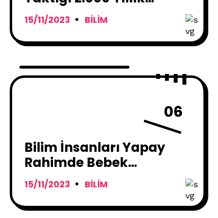
Papirüs Yapay Zekâ
15/11/2023
BILIM
Aracılığıyla
Çözümleniyor
06
Bilim İnsanları Yapay
Rahimde Bebek
Köpekbalıklarını 355 Gün
15/11/2023
BILIM
Büyüttü