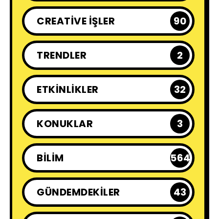
CREATIVE İŞLER
90
TRENDLER
2
ETKINLIKLER
32
KONUKLAR
3
BILIM
564
GÜNDEMDEKILER
43