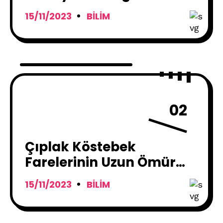
Hangisi ?
15/11/2023
BILIM
02
Çıplak Köstebek
Farelerinin Uzun Ömür
Sırrı
15/11/2023
BILIM