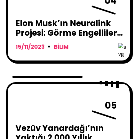
04
Elon Musk’ın Neuralink
Projesi: Görme Engelliler
için Umut Vaat Eden
15/11/2023
BILIM
Beyin İmplantları
05
Vezüv Yanardağı’nın
Yaktığı 2.000 Yıllık