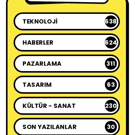
TEKNOLOJI
638
HABERLER
624
PAZARLAMA
311
TASARIM
63
KÜLTÜR - SANAT
230
SON YAZILANLAR
30