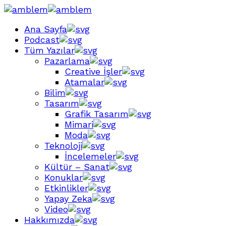
Ana Sayfa
Podcast
Tüm Yazılar
Pazarlama
Creative İşler
Atamalar
Bilim
Tasarım
Grafik Tasarım
Mimari
Moda
Teknoloji
İncelemeler
Kültür – Sanat
Konuklar
Etkinlikler
Yapay Zeka
Video
Hakkımızda