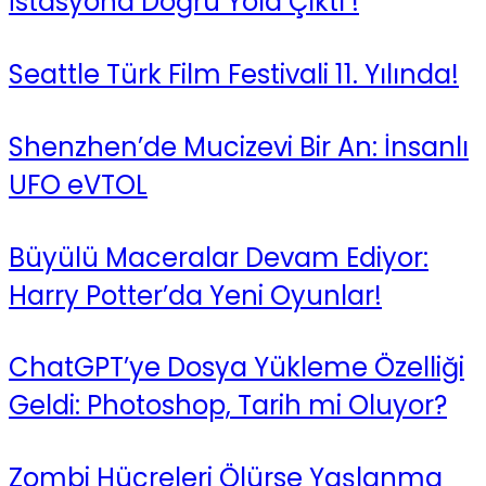
İstasyona Doğru Yola Çıktı !
Seattle Türk Film Festivali 11. Yılında!
Shenzhen’de Mucizevi Bir An: İnsanlı
UFO eVTOL
Büyülü Maceralar Devam Ediyor:
Harry Potter’da Yeni Oyunlar!
ChatGPT’ye Dosya Yükleme Özelliği
Geldi: Photoshop, Tarih mi Oluyor?
Zombi Hücreleri Ölürse Yaşlanma