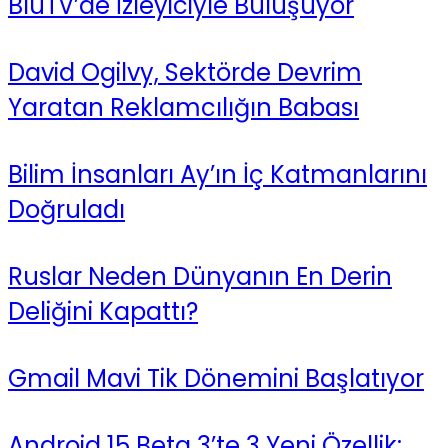
BluTV’de İzleyiciyle Buluşuyor
David Ogilvy, Sektörde Devrim
Yaratan Reklamcılığın Babası
Bilim İnsanları Ay’ın İç Katmanlarını
Doğruladı
Ruslar Neden Dünyanın En Derin
Deliğini Kapattı?
Gmail Mavi Tik Dönemini Başlatıyor
Android 15 Beta 3’te 3 Yeni Özellik: