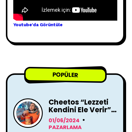
Youtube'
da Görünt
üle
POPÜLER
Cheetos “Lezzeti
Kendini Ele Verir”
Reklam Filmi İle
01/06/2024
Yayında !
PAZARLAMA