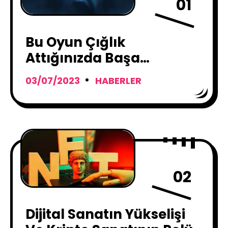
01
Bu Oyun Çığlık
Attığınızda Başa
Dönüyor, Don’t Scream
03/07/2023
HABERLER
02
Dijital Sanatın Yükselişi