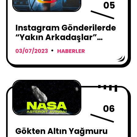
05
Instagram Gönderilerde
“Yakın Arkadaşlar”
Özelliğini Kullanıma
03/07/2023
HABERLER
Sunuyor
06
Gökten Altın Yağmuru