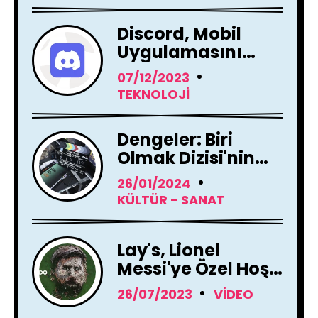
Discord, Mobil
Uygulamasını
Tamamen
07/12/2023
Yenileme Kararı
TEKNOLOJI
Aldı
Dengeler: Biri
Olmak Dizisi'nin
Çekimleri Başladı !
26/01/2024
KÜLTÜR - SANAT
Lay's, Lionel
Messi'ye Özel Hoş
Geldin Mesajı!
26/07/2023
VIDEO