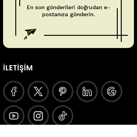
En son gönderileri doğrudan e-
postanıza gönderin.
İLETIŞIM
A