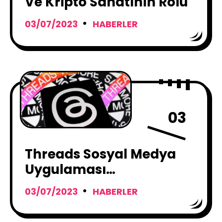
Ve Kripto Sanatının Rolü
03/07/2023
HABERLER
03
Threads Sosyal Medya
Uygulaması
Kullanıcılarını
03/07/2023
HABERLER
Kaybediyor