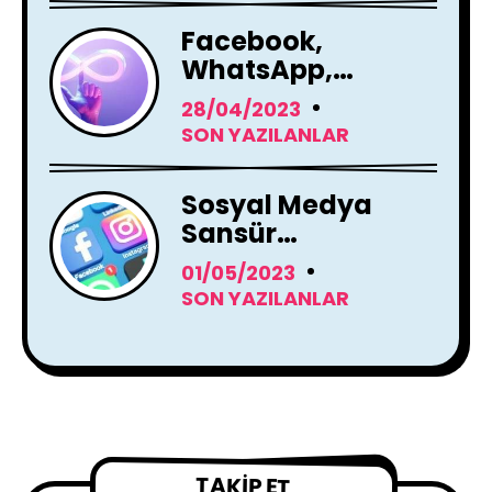
Facebook,
WhatsApp,
Instagram Yapay
28/04/2023
Zeka Araçları
SON YAZILANLAR
Kullanacak
Sosyal Medya
Sansür
Tartışmaları
01/05/2023
SON YAZILANLAR
TAKIP ET