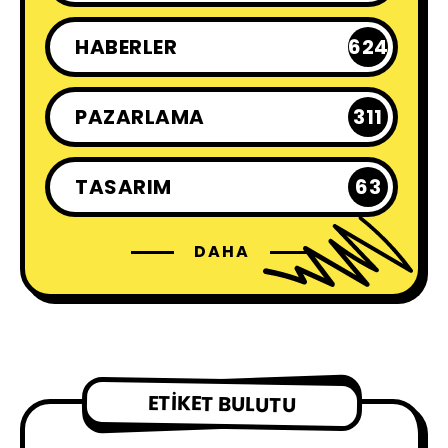
HABERLER
624
PAZARLAMA
311
TASARIM
63
DAHA
KÜLTÜR - SANAT
230
SON YAZILANLAR
30
CREATIVE İŞLER
90
ETIKET BULUTU