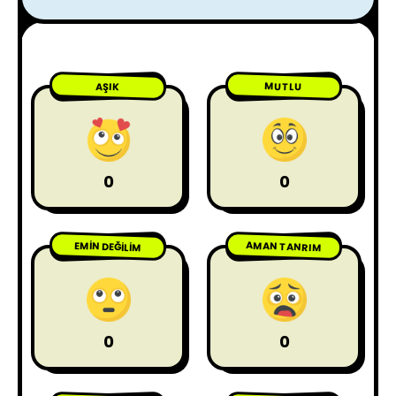
MUTLU
AŞIK
0
0
AMAN TANRIM
EMIN DEĞILIM
0
0