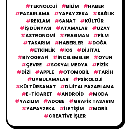
TRENDLER
2
TEKNOLOJI
BILIM
HABER
PAZARLAMA
YAPAY ZEKA
SAĞLIK
REKLAM
SANAT
KÜLTÜR
ETKINLIKLER
32
IŞ DÜNYASI
ATAMALAR
UZAY
ASTRONOMI
FRAGMAN
FILM
TASARIM
HABERLER
DOĞA
KONUKLAR
3
ETKINLIK
IOS
DIJITAL
BIYOGRAFI
İNCELEMELER
OYUN
ÇEVRE
SOSYAL MEDYA
FIZIK
BILIM
564
DIZI
APPLE
OTOMOBIL
TARIH
UYGULAMALAR
PSIKOLOJI
KÜLTÜRSANAT
GÜNDEMDEKILER
DIJITAL PAZARLAMA
43
E-TICARET
ANDROID
MODA
YAZILIM
ADOBE
GRAFIK TASARIM
VIDEO
116
YAPAYZEKA
İLETIŞIM
MOBIL
CREATIVE İŞLER
YAPAY ZEKA
153