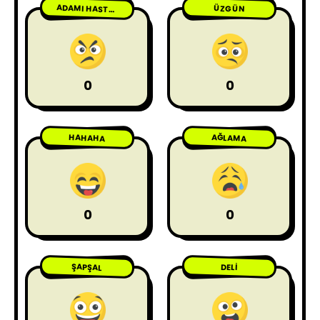
ÜZGÜN
ADAMI HASTA ETME
0
0
HAHAHA
AĞLAMA
0
0
ŞAPŞAL
DELI