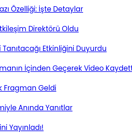
ı Özelliği: İşte Detaylar
kileşim Direktörü Oldu
i Tanıtacağı Etkinliğini Duyurdu
amanın İçinden Geçerek Video Kaydett
İlk Fragman Geldi
iyle Anında Yanıtlar
ni Yayınladı!