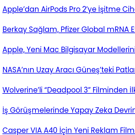
Apple’dan AirPods Pro 2’ye İşitme Cihaz
Berkay Sağlam, Pfizer Global mRNA Et
Apple, Yeni Mac Bilgisayar Modellerin
NASA’nın Uzay Aracı Güneş’teki Patl
Wolverine’li “Deadpool 3” Filminden 
İş Görüşmelerinde Yapay Zeka Devrim
Casper VIA A40 İçin Yeni Reklam Filmi