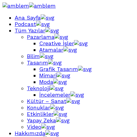
Ana Sayfa
Podcast
Tüm Yazılar
Pazarlama
Creative İşler
Atamalar
Bilim
Tasarım
Grafik Tasarım
Mimari
Moda
Teknoloji
İncelemeler
Kültür – Sanat
Konuklar
Etkinlikler
Yapay Zeka
Video
Hakkımızda