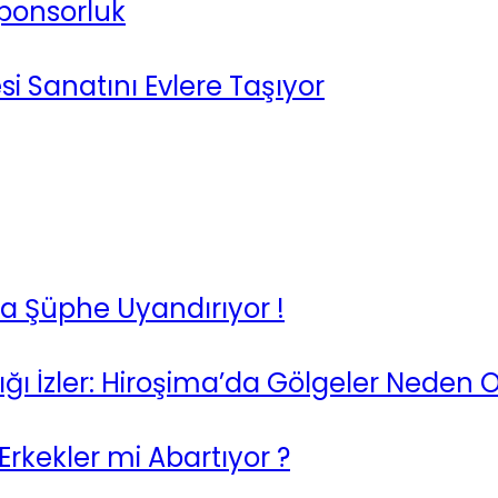
Sponsorluk
 Sanatını Evlere Taşıyor
rma Şüphe Uyandırıyor !
ı İzler: Hiroşima’da Gölgeler Neden 
rkekler mi Abartıyor ?