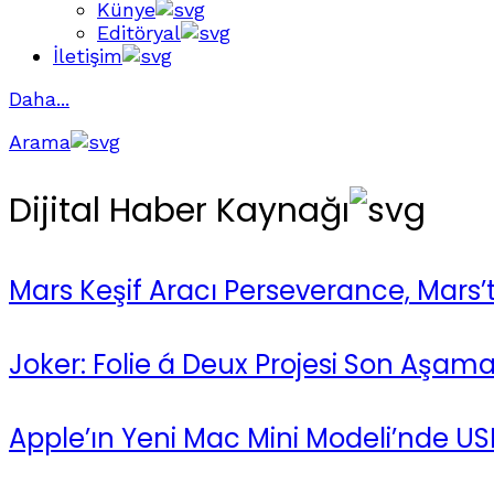
Künye
Editöryal
İletişim
Daha...
Arama
Dijital Haber Kaynağı
Mars Keşif Aracı Perseverance, Mars’
Joker: Folie á Deux Projesi Son Aşam
Apple’ın Yeni Mac Mini Modeli’nde USB-