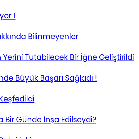
or !
akkında Bilinmeyenler
erini Tutabilecek Bir İğne Geliştirildi
inde Büyük Başarı Sağladı !
Keşfedildi
ir Günde İnşa Edilseydi?