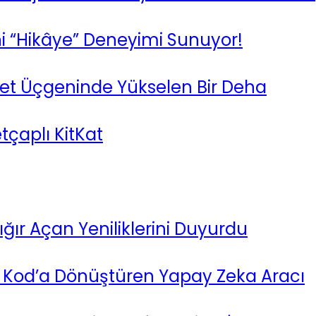
 “Hikâye” Deneyimi Sunuyor!
ret Üçgeninde Yükselen Bir Deha
etçaplı KitKat
ığır Açan Yeniliklerini Duyurdu
i Kod’a Dönüştüren Yapay Zeka Aracı