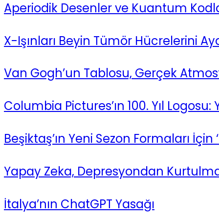
Aperiodik Desenler ve Kuantum Kodla
X-Işınları Beyin Tümör Hücrelerini Ayd
Van Gogh’un Tablosu, Gerçek Atmosfer
Columbia Pictures’ın 100. Yıl Logosu: 
Beşiktaş’ın Yeni Sezon Formaları İç
Yapay Zeka, Depresyondan Kurtulmayla 
İtalya’nın ChatGPT Yasağı