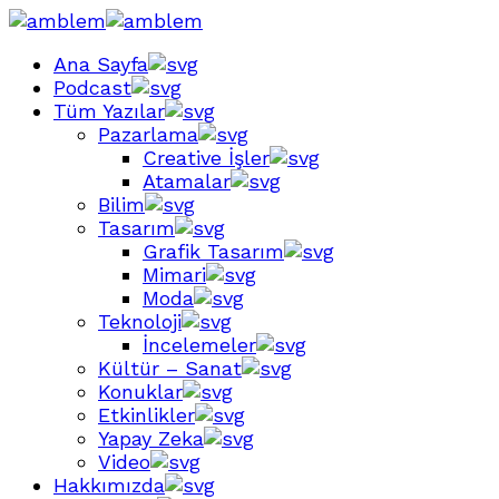
Ana Sayfa
Podcast
Tüm Yazılar
Pazarlama
Creative İşler
Atamalar
Bilim
Tasarım
Grafik Tasarım
Mimari
Moda
Teknoloji
İncelemeler
Kültür – Sanat
Konuklar
Etkinlikler
Yapay Zeka
Video
Hakkımızda