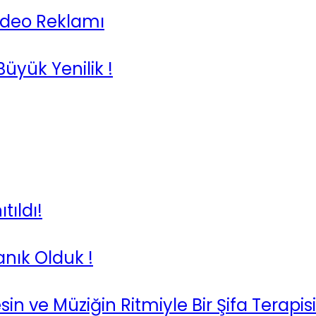
Video Reklamı
Büyük Yenilik !
tıldı!
anık Olduk !
n ve Müziğin Ritmiyle Bir Şifa Terapisi