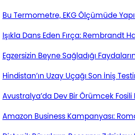
Bu Termometre, EKG Ölçümüde Yapıy
Işıkla Dans Eden Fırça: Rembrandt H
Egzersizin Beyne Sağladığı Faydaların Y
Hindistan’ın Uzay Uçağı Son İniş Test
Avustralya’da Dev Bir Örümcek Fosili 
Amazon Business Kampanyası: Roma B