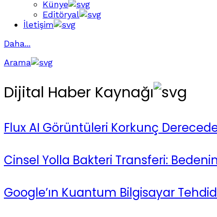
Künye
Editöryal
İletişim
Daha...
Arama
Dijital Haber Kaynağı
Flux AI Görüntüleri Korkunç Dereced
Cinsel Yolla Bakteri Transferi: Bedenimiz
Google’ın Kuantum Bilgisayar Tehdid