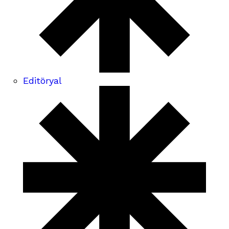
Editöryal