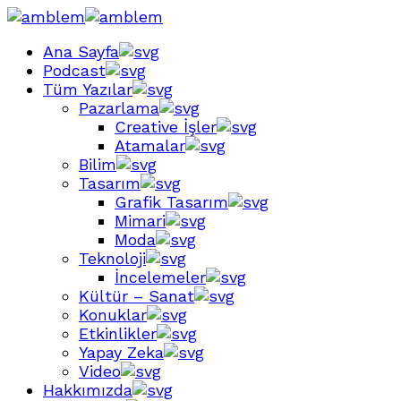
Ana Sayfa
Podcast
Tüm Yazılar
Pazarlama
Creative İşler
Atamalar
Bilim
Tasarım
Grafik Tasarım
Mimari
Moda
Teknoloji
İncelemeler
Kültür – Sanat
Konuklar
Etkinlikler
Yapay Zeka
Video
Hakkımızda