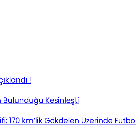
ıklandı !
n Bulunduğu Kesinleşti
ifi: 170 km’lik Gökdelen Üzerinde Futb