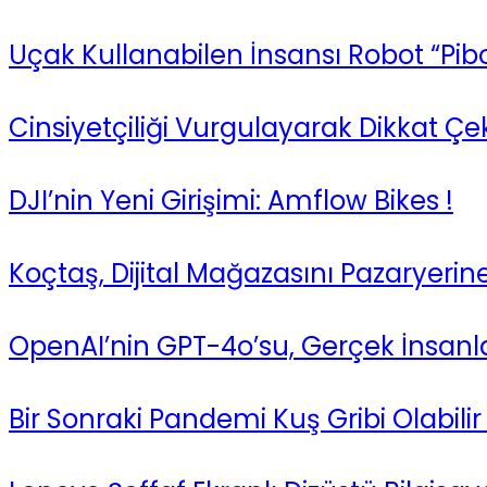
Uçak Kullanabilen İnsansı Robot “Pibo
Cinsiyetçiliği Vurgulayarak Dikkat Ç
DJI’nin Yeni Girişimi: Amflow Bikes !
Koçtaş, Dijital Mağazasını Pazaryeri
OpenAI’nin GPT-4o’su, Gerçek İnsanlar
Bir Sonraki Pandemi Kuş Gribi Olabilir 