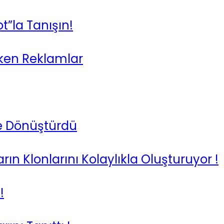
t”la Tanışın!
eken Reklamlar
ne Dönüştürdü
ın Klonlarını Kolaylıkla Oluşturuyor !
!