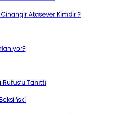
a Cihangir Atasever Kimdir ?
lanıyor?
 Rufus’u Tanıttı
Beksiński