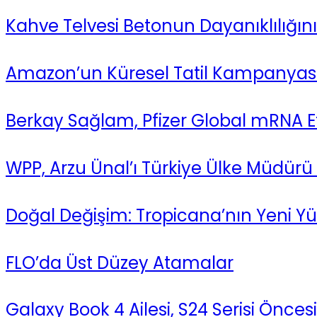
Kahve Telvesi Betonun Dayanıklılığını 
Amazon’un Küresel Tatil Kampanyası:
Berkay Sağlam, Pfizer Global mRNA Et
WPP, Arzu Ünal’ı Türkiye Ülke Müdürü
Doğal Değişim: Tropicana’nın Yeni Y
FLO’da Üst Düzey Atamalar
Galaxy Book 4 Ailesi, S24 Serisi Önces