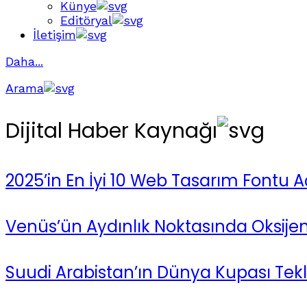
Künye
Editöryal
İletişim
Daha...
Arama
Dijital Haber Kaynağı
2025’in En İyi 10 Web Tasarım Fontu Aç
Venüs’ün Aydınlık Noktasında Oksije
Suudi Arabistan’ın Dünya Kupası Tekl