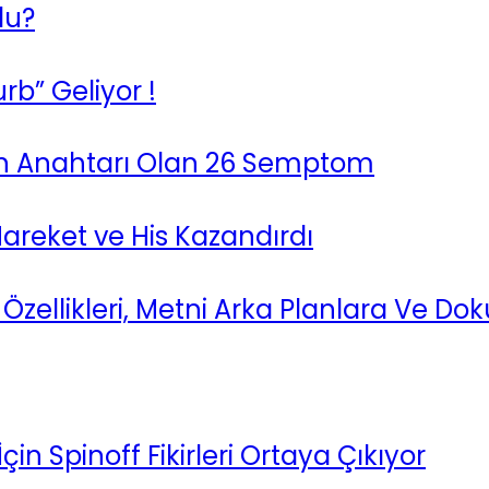
du?
rb” Geliyor !
sin Anahtarı Olan 26 Semptom
Hareket ve His Kazandırdı
ellikleri, Metni Arka Planlara Ve Dok
in Spinoff Fikirleri Ortaya Çıkıyor