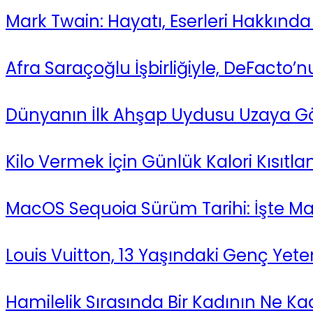
Mark Twain: Hayatı, Eserleri Hakkında 
Afra Saraçoğlu İşbirliğiyle, DeFacto’
Dünyanın İlk Ahşap Uydusu Uzaya Gön
Kilo Vermek İçin Günlük Kalori Kısıtl
MacOS Sequoia Sürüm Tarihi: İşte Ma
Louis Vuitton, 13 Yaşındaki Genç Yeten
Hamilelik Sırasında Bir Kadının Ne Kad