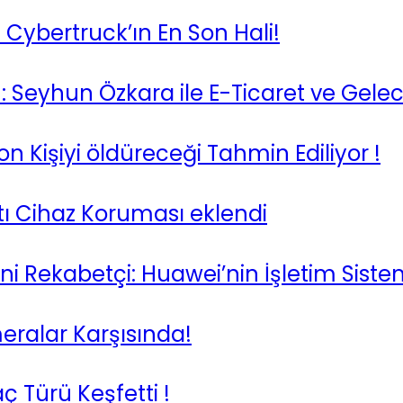
la Cybertruck’ın En Son Hali!
: Seyhun Özkara ile E-Ticaret ve Gele
on Kişiyi öldüreceği Tahmin Ediliyor !
ntı Cihaz Koruması eklendi
 Rekabetçi: Huawei’nin İşletim Siste
ralar Karşısında!
 Türü Keşfetti !