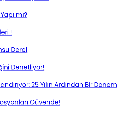
 Yapı mı?
ri !
nsu Dere!
ini Denetliyor!
andırıyor: 25 Yılın Ardından Bir Döne
 Losyonları Güvende!