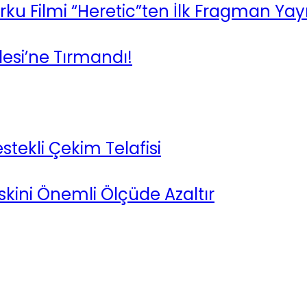
ku Filmi “Heretic”ten İlk Fragman Yay
lesi’ne Tırmandı!
tekli Çekim Telafisi
kini Önemli Ölçüde Azaltır