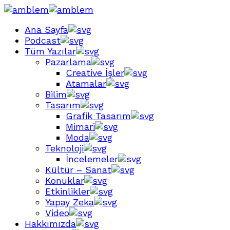
Ana Sayfa
Podcast
Tüm Yazılar
Pazarlama
Creative İşler
Atamalar
Bilim
Tasarım
Grafik Tasarım
Mimari
Moda
Teknoloji
İncelemeler
Kültür – Sanat
Konuklar
Etkinlikler
Yapay Zeka
Video
Hakkımızda