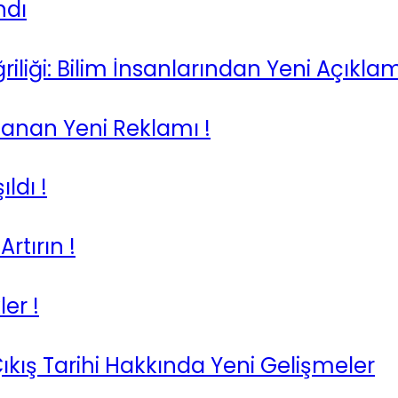
ndı
iliği: Bilim İnsanlarından Yeni Açıkla
lanan Yeni Reklamı !
ldı !
rtırın !
er !
Çıkış Tarihi Hakkında Yeni Gelişmeler