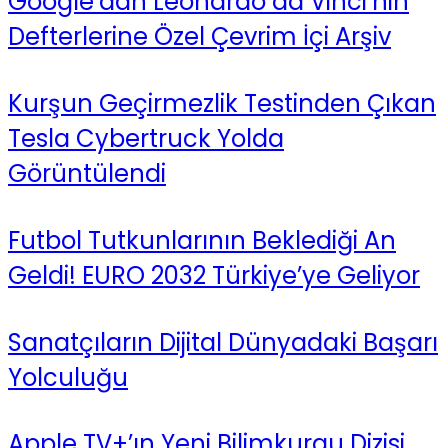
Google’dan Leonardo da Vinci’nin
Defterlerine Özel Çevrim İçi Arşiv
Kurşun Geçirmezlik Testinden Çıkan
Tesla Cybertruck Yolda
Görüntülendi
Futbol Tutkunlarının Beklediği An
Geldi! EURO 2032 Türkiye’ye Geliyor
Sanatçıların Dijital Dünyadaki Başarı
Yolculuğu
Apple TV+’ın Yeni Bilimkurgu Dizisi