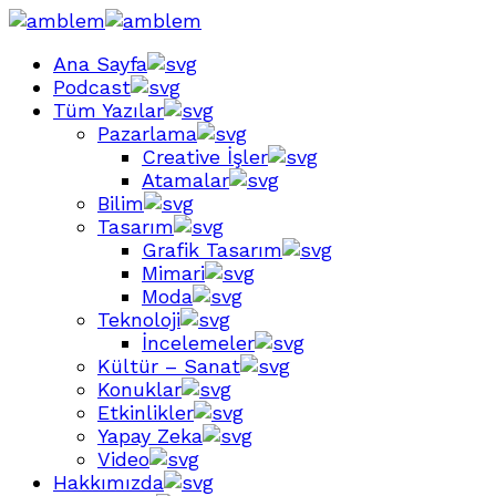
Ana Sayfa
Podcast
Tüm Yazılar
Pazarlama
Creative İşler
Atamalar
Bilim
Tasarım
Grafik Tasarım
Mimari
Moda
Teknoloji
İncelemeler
Kültür – Sanat
Konuklar
Etkinlikler
Yapay Zeka
Video
Hakkımızda