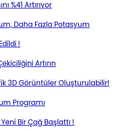
nı %41 Artırıyor
yum, Daha Fazla Potasyum
dildi !
iciliğini Artırın
fik 3D Görüntüler Oluşturulabilir!
unum Programı
 Yeni Bir Çağ Başlattı !