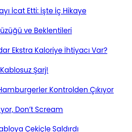
 İcat Etti: İşte İç Hikaye
üzüğü ve Beklentileri
ar Ekstra Kaloriye İhtiyacı Var?
a Kablosuz Şarj!
lı Hamburgerler Kontrolden Çıkıyor
üyor, Don’t Scream
Tabloya Çekiçle Saldırdı