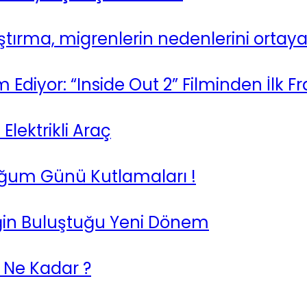
raştırma, migrenlerin nedenlerini ortay
diyor: “Inside Out 2” Filminden İlk 
lektrikli Araç
Doğum Günü Kutlamaları !
tiğin Buluştuğu Yeni Dönem
 Ne Kadar ?