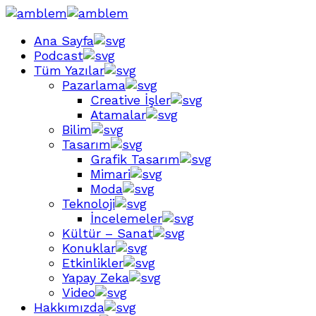
Ana Sayfa
Podcast
Tüm Yazılar
Pazarlama
Creative İşler
Atamalar
Bilim
Tasarım
Grafik Tasarım
Mimari
Moda
Teknoloji
İncelemeler
Kültür – Sanat
Konuklar
Etkinlikler
Yapay Zeka
Video
Hakkımızda