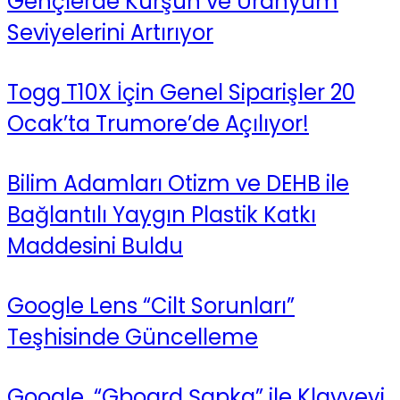
Gençlerde Kurşun ve Uranyum
Seviyelerini Artırıyor
Togg T10X İçin Genel Siparişler 20
Ocak’ta Trumore’de Açılıyor!
Bilim Adamları Otizm ve DEHB ile
Bağlantılı Yaygın Plastik Katkı
Maddesini Buldu
Google Lens “Cilt Sorunları”
Teşhisinde Güncelleme
Google, “Gboard Şapka” ile Klavyeyi