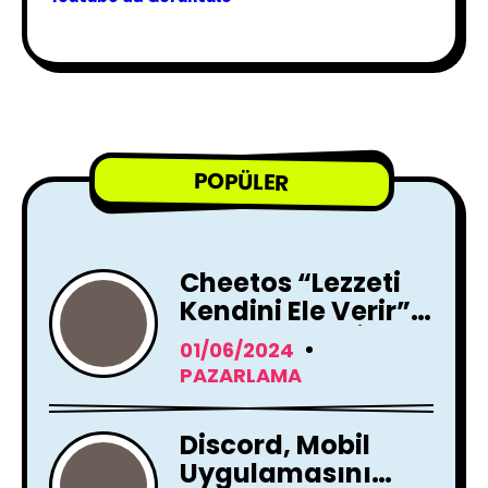
POPÜLER
Cheetos “Lezzeti
Kendini Ele Verir”
Reklam Filmi İle
01/06/2024
Yayında !
PAZARLAMA
Discord, Mobil
Uygulamasını