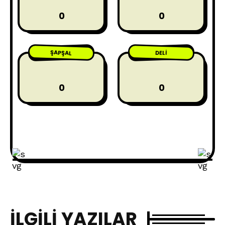
0
0
ŞAPŞAL
DELI
0
0
İLGILI YAZILAR