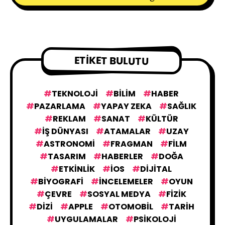
ETIKET BULUTU
TEKNOLOJI
BILIM
HABER
PAZARLAMA
YAPAY ZEKA
SAĞLIK
REKLAM
SANAT
KÜLTÜR
IŞ DÜNYASI
ATAMALAR
UZAY
ASTRONOMI
FRAGMAN
FILM
TASARIM
HABERLER
DOĞA
ETKINLIK
IOS
DIJITAL
BIYOGRAFI
İNCELEMELER
OYUN
ÇEVRE
SOSYAL MEDYA
FIZIK
DIZI
APPLE
OTOMOBIL
TARIH
UYGULAMALAR
PSIKOLOJI