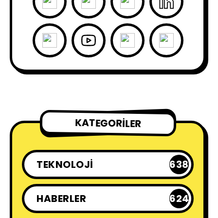
KATEGORILER
TEKNOLOJI
638
HABERLER
624