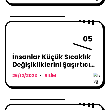
05
İnsanlar Küçük Sıcaklık
Değişikliklerini Şaşırtıcı
Derecede Hissedebiliyor
26/12/2023
BILIM