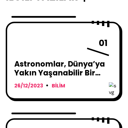
01
Astronomlar, Dünya’ya
Yakın Yaşanabilir Bir
Gezegen Keşfetti !
26/12/2023
BILIM