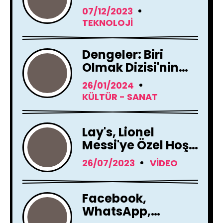
Tamamen
07/12/2023
Yenileme Kararı
TEKNOLOJI
Aldı
Dengeler: Biri
Olmak Dizisi'nin
Çekimleri Başladı !
26/01/2024
KÜLTÜR - SANAT
Lay's, Lionel
Messi'ye Özel Hoş
Geldin Mesajı!
26/07/2023
VIDEO
Facebook,
WhatsApp,