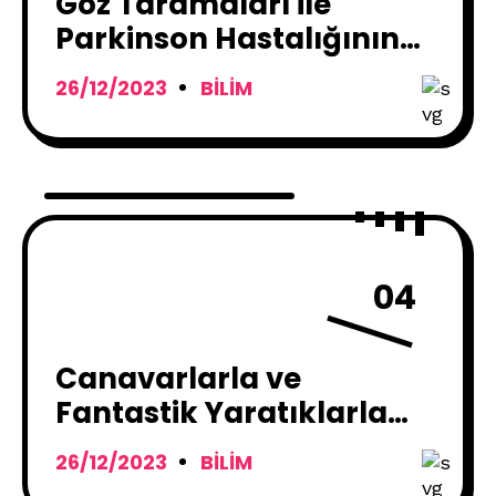
Göz Taramaları ile
Parkinson Hastalığının
Erken Teşhisi Mümkün
26/12/2023
BILIM
Olabilir
04
Canavarlarla ve
Fantastik Yaratıklarla
Dolu: Babil Dünya
26/12/2023
BILIM
Haritası !