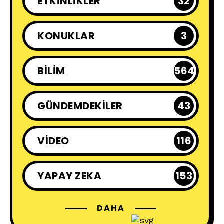
ETKINLIKLER
32
KONUKLAR
3
BILIM
564
GÜNDEMDEKILER
43
VIDEO
116
YAPAY ZEKA
153
DAHA