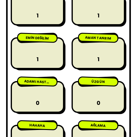
1
1
AMAN TANRIM
EMIN DEĞILIM
1
1
ÜZGÜN
ADAMI HASTA ETME
0
0
HAHAHA
AĞLAMA