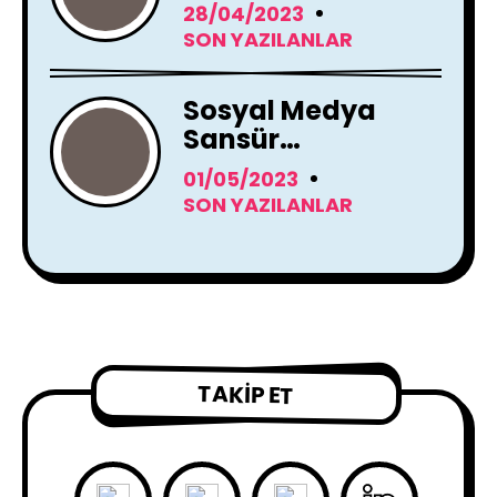
Instagram Yapay
28/04/2023
Zeka Araçları
SON YAZILANLAR
Kullanacak
Sosyal Medya
Sansür
Tartışmaları
01/05/2023
SON YAZILANLAR
TAKIP ET