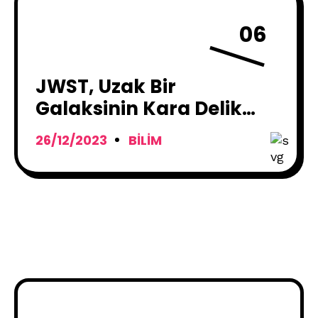
06
JWST, Uzak Bir
Galaksinin Kara Delik
Tarafından Yok Edildiğini
26/12/2023
BILIM
Doğruladı !