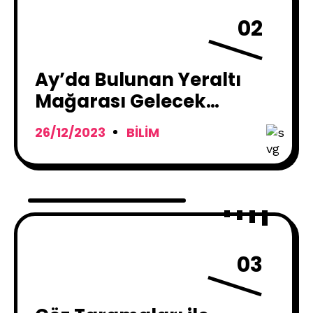
02
Ay’da Bulunan Yeraltı
Mağarası Gelecek
Astronotlar İçin Barınak
26/12/2023
BILIM
Olabilir !
03