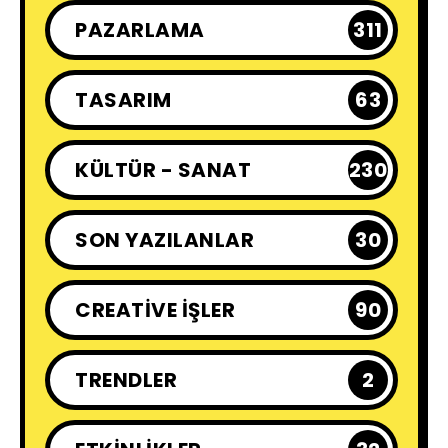
PAZARLAMA
311
TASARIM
63
KÜLTÜR - SANAT
230
SON YAZILANLAR
30
CREATIVE İŞLER
90
TRENDLER
2