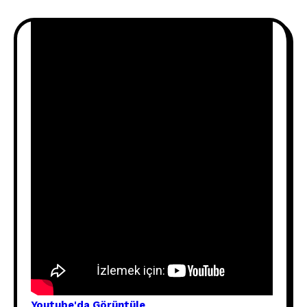
Youtube'
da Görünt
üle