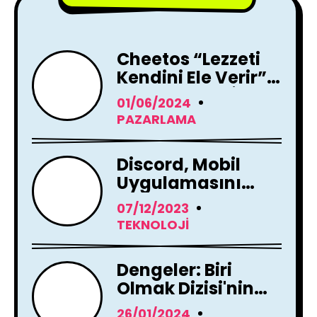
Cheetos “Lezzeti
Kendini Ele Verir”
Reklam Filmi İle
01/06/2024
Yayında !
PAZARLAMA
Discord, Mobil
Uygulamasını
Tamamen
07/12/2023
Yenileme Kararı
TEKNOLOJI
Aldı
Dengeler: Biri
Olmak Dizisi'nin
Çekimleri Başladı !
26/01/2024