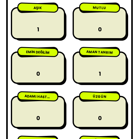
MUTLU
AŞIK
1
0
AMAN TANRIM
EMIN DEĞILIM
0
1
ÜZGÜN
ADAMI HASTA ETME
0
0