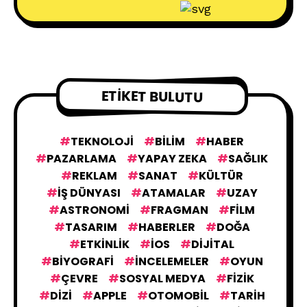
SON YAZILANLAR
30
CREATIVE İŞLER
90
ETIKET BULUTU
TRENDLER
2
TEKNOLOJI
BILIM
HABER
PAZARLAMA
YAPAY ZEKA
SAĞLIK
REKLAM
SANAT
KÜLTÜR
ETKINLIKLER
32
IŞ DÜNYASI
ATAMALAR
UZAY
ASTRONOMI
FRAGMAN
FILM
TASARIM
HABERLER
DOĞA
KONUKLAR
3
ETKINLIK
IOS
DIJITAL
BIYOGRAFI
İNCELEMELER
OYUN
ÇEVRE
SOSYAL MEDYA
FIZIK
BILIM
564
DIZI
APPLE
OTOMOBIL
TARIH