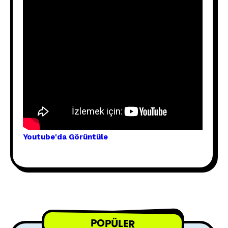
Youtube'
da Görünt
üle
POPÜLER