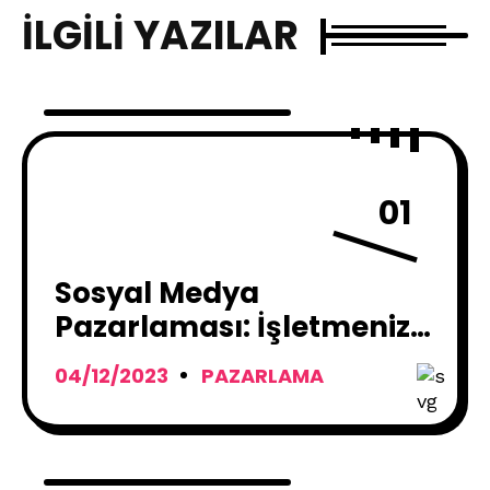
İLGILI YAZILAR
01
Sosyal Medya
Pazarlaması: İşletmenizi
Büyütmenin Sırrı
04/12/2023
PAZARLAMA