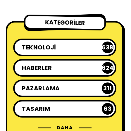
KATEGORILER
TEKNOLOJI
638
HABERLER
624
PAZARLAMA
311
TASARIM
63
DAHA
KÜLTÜR - SANAT
230