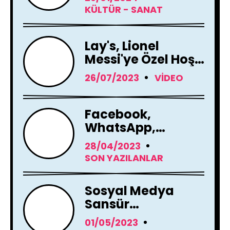
KÜLTÜR - SANAT
Lay's, Lionel
Messi'ye Özel Hoş
Geldin Mesajı!
26/07/2023
VIDEO
Facebook,
WhatsApp,
Instagram Yapay
28/04/2023
Zeka Araçları
SON YAZILANLAR
Kullanacak
Sosyal Medya
Sansür
Tartışmaları
01/05/2023