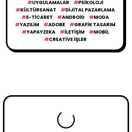
UYGULAMALAR
PSIKOLOJI
KÜLTÜRSANAT
GÜNDEMDEKILER
DIJITAL PAZARLAMA
43
E-TICARET
ANDROID
MODA
YAZILIM
ADOBE
GRAFIK TASARIM
VIDEO
116
YAPAYZEKA
İLETIŞIM
MOBIL
CREATIVE İŞLER
YAPAY ZEKA
153