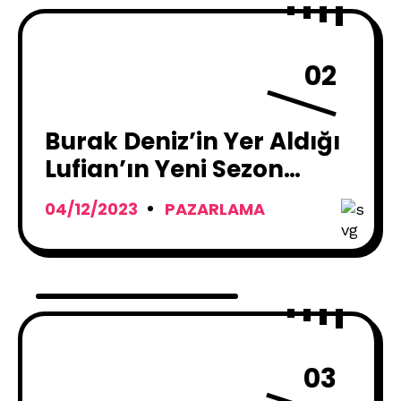
02
Burak Deniz’in Yer Aldığı
Lufian’ın Yeni Sezon
Reklam Filmi Yayınlandı:
04/12/2023
PAZARLAMA
“Kendin Olduğun Her An
Lufian”
03