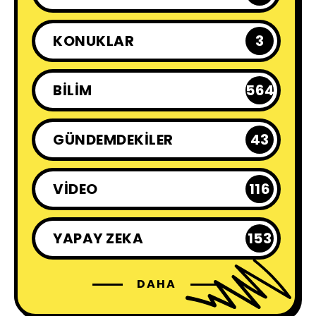
KONUKLAR
3
BILIM
564
GÜNDEMDEKILER
43
VIDEO
116
YAPAY ZEKA
153
DAHA