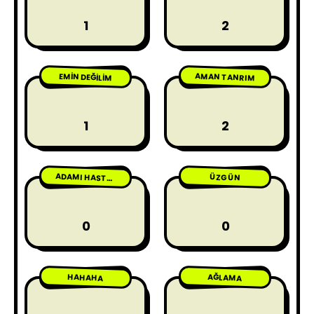
1
2
AMAN TANRIM
EMIN DEĞILIM
1
2
ÜZGÜN
ADAMI HASTA ETME
0
0
HAHAHA
AĞLAMA