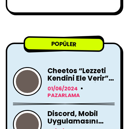
POPÜLER
Cheetos “Lezzeti
Kendini Ele Verir”
Reklam Filmi İle
01/06/2024
Yayında !
PAZARLAMA
Discord, Mobil
Uygulamasını
Tamamen