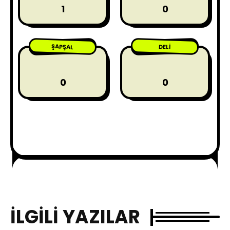
1
0
ŞAPŞAL
DELI
0
0
İLGILI YAZILAR