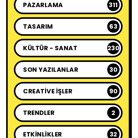
PAZARLAMA
311
TASARIM
63
KÜLTÜR - SANAT
230
SON YAZILANLAR
30
CREATIVE İŞLER
90
TRENDLER
2
ETKINLIKLER
32