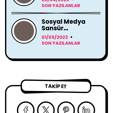
Zeka Araçları
SON YAZILANLAR
Kullanacak
Sosyal Medya
Sansür
Tartışmaları
01/05/2023
SON YAZILANLAR
TAKIP ET