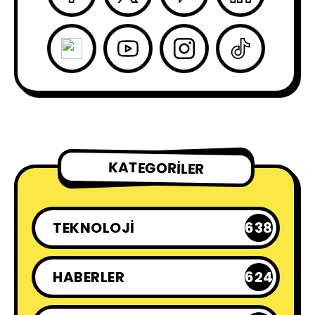
KATEGORILER
TEKNOLOJI
638
HABERLER
624