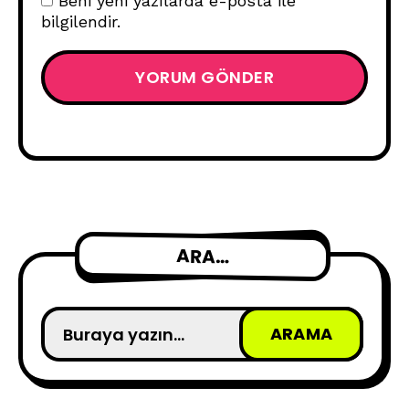
Beni yeni yazılarda e-posta ile
bilgilendir.
ARA…