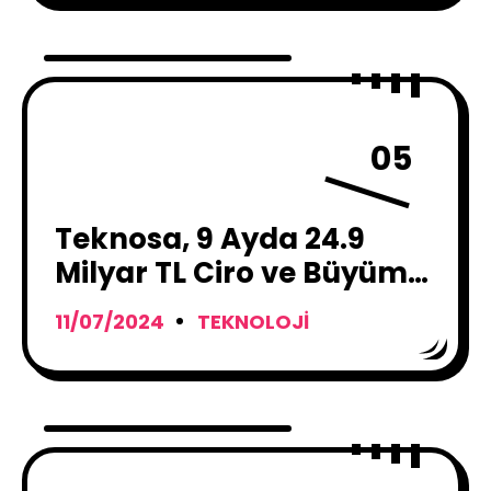
05
Teknosa, 9 Ayda 24.9
Milyar TL Ciro ve Büyüme
Rekorlarına İmza Attı
11/07/2024
TEKNOLOJI