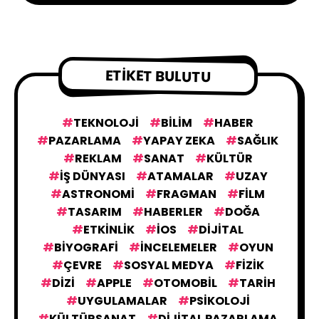
ETIKET BULUTU
TEKNOLOJI
BILIM
HABER
PAZARLAMA
YAPAY ZEKA
SAĞLIK
REKLAM
SANAT
KÜLTÜR
IŞ DÜNYASI
ATAMALAR
UZAY
ASTRONOMI
FRAGMAN
FILM
TASARIM
HABERLER
DOĞA
ETKINLIK
IOS
DIJITAL
BIYOGRAFI
İNCELEMELER
OYUN
ÇEVRE
SOSYAL MEDYA
FIZIK
DIZI
APPLE
OTOMOBIL
TARIH
UYGULAMALAR
PSIKOLOJI
KÜLTÜRSANAT
DIJITAL PAZARLAMA