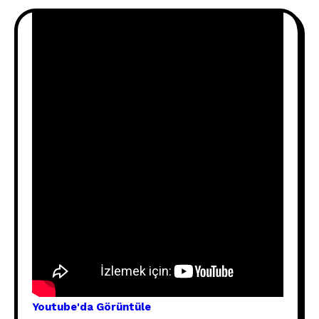
Youtube'
da Görünt
üle