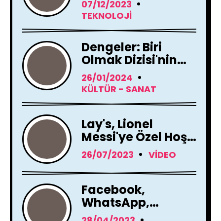
07/12/2023
Yenileme Kararı
TEKNOLOJI
Aldı
Dengeler: Biri
Olmak Dizisi'nin
Çekimleri Başladı !
26/01/2024
KÜLTÜR - SANAT
Lay's, Lionel
Messi'ye Özel Hoş
Geldin Mesajı!
26/07/2023
VIDEO
Facebook,
WhatsApp,
Instagram Yapay
28/04/2023