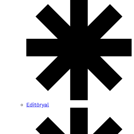
Editöryal