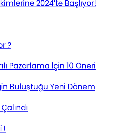
kimlerine 2024’te Başlıyor!
or ?
lı Pazarlama İçin 10 Öneri
tiğin Buluştuğu Yeni Dönem
t Çalındı
 !