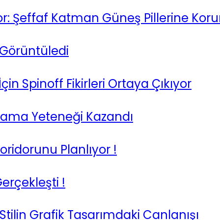
ıyor: Şeffaf Katman Güneş Pillerine Ko
 Görüntüledi
in Spinoff Fikirleri Ortaya Çıkıyor
nlama Yeteneği Kazandı
ridorunu Planlıyor !
erçekleşti !
tilin Grafik Tasarımdaki Canlanışı