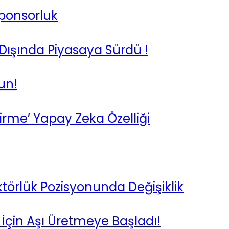
Sponsorluk
 Dışında Piyasaya Sürdü !
un!
irme’ Yapay Zeka Özelliği
törlük Pozisyonunda Değişiklik
 İçin Aşı Üretmeye Başladı!