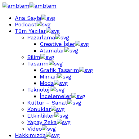
Ana Sayfa
Podcast
Tüm Yazılar
Pazarlama
Creative İşler
Atamalar
Bilim
Tasarım
Grafik Tasarım
Mimari
Moda
Teknoloji
İncelemeler
Kültür – Sanat
Konuklar
Etkinlikler
Yapay Zeka
Video
Hakkımızda