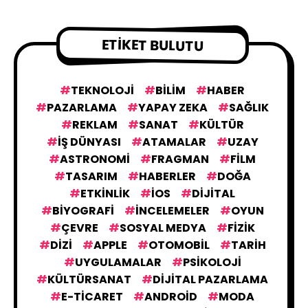
ETIKET BULUTU
TEKNOLOJI
BILIM
HABER
PAZARLAMA
YAPAY ZEKA
SAĞLIK
REKLAM
SANAT
KÜLTÜR
IŞ DÜNYASI
ATAMALAR
UZAY
ASTRONOMI
FRAGMAN
FILM
TASARIM
HABERLER
DOĞA
ETKINLIK
IOS
DIJITAL
BIYOGRAFI
İNCELEMELER
OYUN
ÇEVRE
SOSYAL MEDYA
FIZIK
DIZI
APPLE
OTOMOBIL
TARIH
UYGULAMALAR
PSIKOLOJI
KÜLTÜRSANAT
DIJITAL PAZARLAMA
E-TICARET
ANDROID
MODA