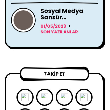
Sosyal Medya
Sansür
Tartışmaları
01/05/2023
SON YAZILANLAR
TAKIP ET