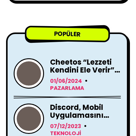
POPÜLER
Cheetos “Lezzeti
Kendini Ele Verir”
Reklam Filmi İle
01/06/2024
Yayında !
PAZARLAMA
Discord, Mobil
Uygulamasını
Tamamen
07/12/2023
Yenileme Kararı
TEKNOLOJI