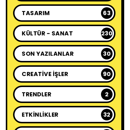
TASARIM
63
KÜLTÜR - SANAT
230
SON YAZILANLAR
30
CREATIVE İŞLER
90
TRENDLER
2
ETKINLIKLER
32