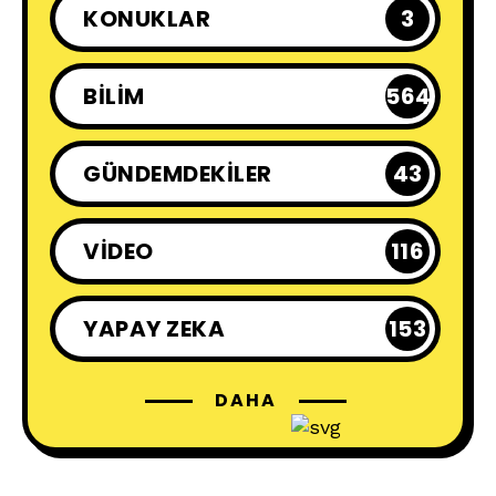
KONUKLAR
3
BILIM
564
GÜNDEMDEKILER
43
VIDEO
116
YAPAY ZEKA
153
DAHA