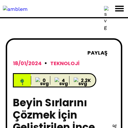
PAYLAŞ
18/01/2024
TEKNOLOJI
0
4
2.2K
Beyin Sırlarını
Çözmek İçin
Geliştirilen İnce