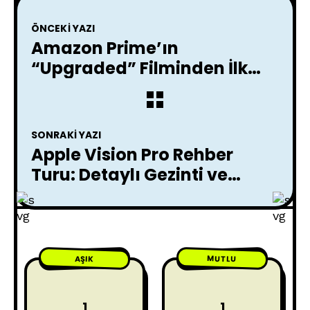
ÖNCEKI YAZI
Amazon Prime’ın
“Upgraded” Filminden İlk
Fragman!
SONRAKI YAZI
Apple Vision Pro Rehber
Turu: Detaylı Gezinti ve
İnceleme
MUTLU
AŞIK
1
1