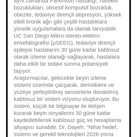
aynı zamanda Parkinson hastalığı, hareket
bozuklukları, obsesif kompulsif bozukluk,
obezite, tedaviye dirençli depresyon, yüksek
etkili kronik ağrı gibi çeşitli hastalıklara
yönelik uygulamalara da olanak tanıyabilir.
UC San Diego Mikro-stereo-elektro-
ensefalografisi (μSEEG), tedaviye dirençli
epilepsi hastalarını 30 güne kadar kablosuz
olarak izleme olanağı sağlayarak, hastalara
daha etkili bir tedavi sunma potansiyeli
taşıyor.
Araştırmacılar, gelecekte beyin izleme
sistemi üzerinde çalışarak, derinliklere ve
yüzeye yerleştirilmiş sensörlerle donatılmış
kablosuz bir sistem vizyonu oluşturuyor. Bu
sistem, küçük bir bilgisayar ile iletişim
kurarak beyin sinyallerini 30 güne kadar
kaydedebilecek kablosuz güç ve hesaplama
altyapısı sunabilir. Dr. Dayeh, “Nihai hedef,
sistemi ve gerekli teknolojileri 2026 yılına