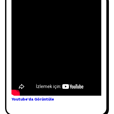
Youtube'
da Görünt
üle