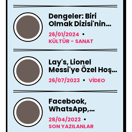
Aldı
Dengeler: Biri
Olmak Dizisi'nin
Çekimleri Başladı !
26/01/2024
KÜLTÜR - SANAT
Lay's, Lionel
Messi'ye Özel Hoş
Geldin Mesajı!
26/07/2023
VIDEO
Facebook,
WhatsApp,
Instagram Yapay
28/04/2023
Zeka Araçları
SON YAZILANLAR
Kullanacak