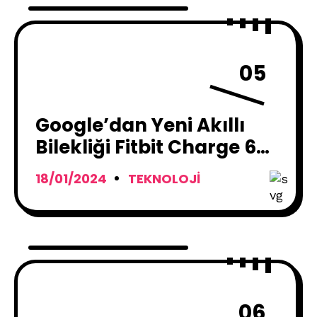
05
Google’dan Yeni Akıllı
Bilekliği Fitbit Charge 6
İle Karşımıza Çıktı
18/01/2024
TEKNOLOJI
06