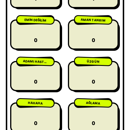
AMAN TANRIM
EMIN DEĞILIM
0
0
ÜZGÜN
ADAMI HASTA ETME
0
0
HAHAHA
AĞLAMA
0
0