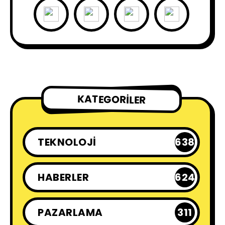
KATEGORILER
TEKNOLOJI
638
HABERLER
624
PAZARLAMA
311