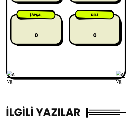
ŞAPŞAL
DELI
0
0
İLGILI YAZILAR