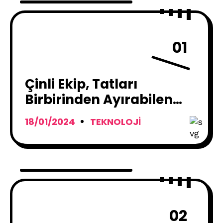
01
Çinli Ekip, Tatları
Birbirinden Ayırabilen
Elektronik Yapay Dil
18/01/2024
TEKNOLOJI
Geliştirdi
02