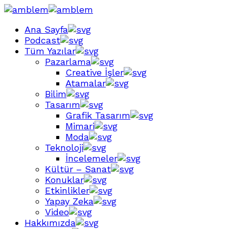
Ana Sayfa
Podcast
Tüm Yazılar
Pazarlama
Creative İşler
Atamalar
Bilim
Tasarım
Grafik Tasarım
Mimari
Moda
Teknoloji
İncelemeler
Kültür – Sanat
Konuklar
Etkinlikler
Yapay Zeka
Video
Hakkımızda