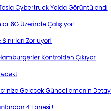
Tesla Cybertruck Yolda Görüntülendi
r 6G Üzerinde Çalışıyor!
Sınırları Zorluyor!
lı Hamburgerler Kontrolden Çıkıyor
recek!
c’inize Gelecek Güncellemenin Detayl
unlardan 4 Tanesi !