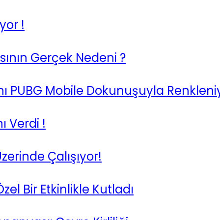
or !
masının Gerçek Nedeni ?
nı PUBG Mobile Dokunuşuyla Renkleni
ı Verdi !
zerinde Çalışıyor!
l Bir Etkinlikle Kutladı