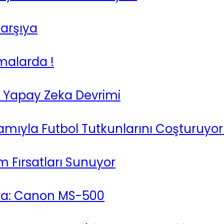
Karşıya
emalarda !
da Yapay Zeka Devrimi
klamıyla Futbol Tutkunlarını Coşturuyor
m Fırsatları Sunuyor
era: Canon MS-500