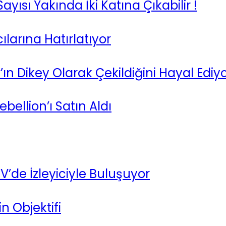
yısı Yakında İki Katına Çıkabilir !
ılarına Hatırlatıyor
’ın Dikey Olarak Çekildiğini Hayal Ediy
ellion’ı Satın Aldı
TV’de İzleyiciyle Buluşuyor
n Objektifi