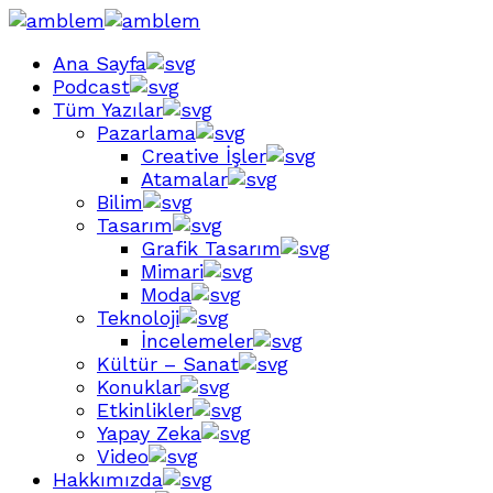
Ana Sayfa
Podcast
Tüm Yazılar
Pazarlama
Creative İşler
Atamalar
Bilim
Tasarım
Grafik Tasarım
Mimari
Moda
Teknoloji
İncelemeler
Kültür – Sanat
Konuklar
Etkinlikler
Yapay Zeka
Video
Hakkımızda