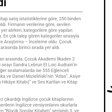
dı
tap satış istatistiklerine göre, 250 binden
ıldı. Firmanın verilerine göre, sevilen
a yer alırken, kategorilere göre yapılan
u. En çok talep gören kategoriler sırasıyla
 ve Araştırma – İnceleme oldu. Çocuk
 arasında birinci sırada yer aldı.
pları arasında, Çocuk Akademi İlkadım 2
nci sırayı Sandra Lebrun Et Loic Audrain’in
Diğer sıralamalarda ise 555 Eğlenceli
a ve Daniel Mizieliński’nin “Atlas”, Asiye
lı Hikâye Kitabı)” ve Ses Kartları ve Kitap
.
z çıkardığı İngilizce çocuk kitaplarının
rilerin İngilizce versiyonlarını okurlarla
en “Büyük Sorular Kitabım” serisinin 3. ve