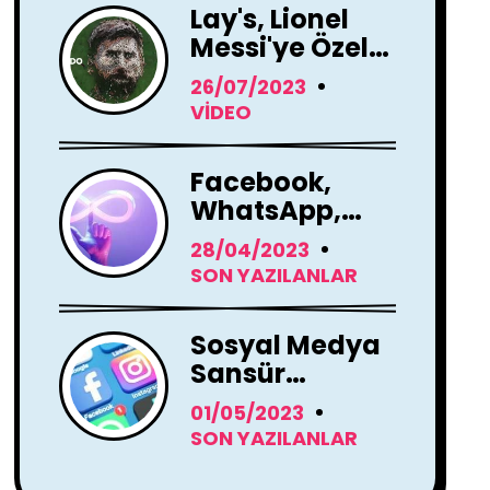
Lay's, Lionel
Messi'ye Özel
Hoş Geldin
26/07/2023
Mesajı!
VIDEO
Facebook,
WhatsApp,
Instagram
28/04/2023
Yapay Zeka
SON YAZILANLAR
Araçları
Kullanacak
Sosyal Medya
Sansür
Tartışmaları
01/05/2023
SON YAZILANLAR