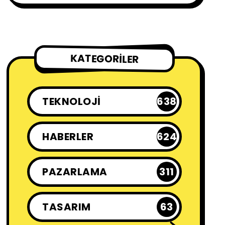
KATEGORILER
TEKNOLOJI
638
HABERLER
624
PAZARLAMA
311
TASARIM
63