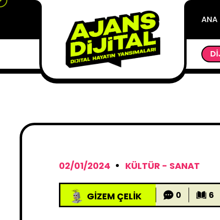
ANA
ILYAR KRATER OLUŞTURDU?
GOOGLE GEMMA ILE Y
DI
02/01/2024
KÜLTÜR - SANAT
0
6
GIZEM ÇELIK