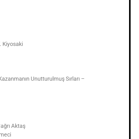
 Kiyosaki
 Kazanmanın Unutturulmuş Sırları –
ağrı Aktaş
zmeci