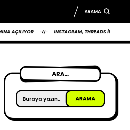
ARAMA
IYOR
INSTAGRAM, THREADS ILE TWITTER’A RAKI
ARA…