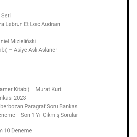
 Seti
dra Lebrun Et Loic Audrain
iel Mizieliński
tabı) – Asiye Aslı Aslaner
amer Kitabı) – Murat Kurt
nkası 2023
erbozan Paragraf Soru Bankası
eneme + Son 1 Yıl Çıkmış Sorular
nem 10 Deneme