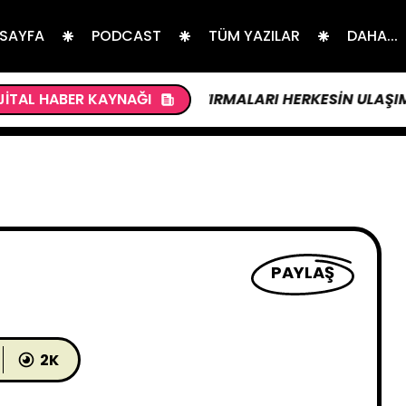
 SAYFA
PODCAST
TÜM YAZILAR
DAHA...
APAY ZEKA ARAŞTIRMALARI HERKESIN ULAŞIMINA AÇIL
JITAL HABER KAYNAĞI
PAYLAŞ
2K