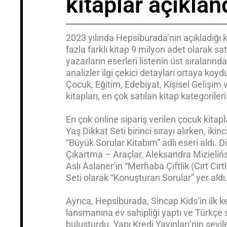
kitaplar açıklan
2023 yılında Hepsiburada’nın açıkladığı ki
fazla farklı kitap 9 milyon adet olarak sat
yazarların eserleri listenin üst sıralarınd
analizler ilgi çekici detayları ortaya koyd
Çocuk, Eğitim, Edebiyat, Kişisel Gelişim
kitapları, en çok satılan kitap kategorileri
En çok online sipariş verilen çocuk kita
Yaş Dikkat Seti birinci sırayı alırken, iki
“Büyük Sorular Kitabım” adlı eseri aldı. 
Çıkartma – Araçlar, Aleksandra Mizielińsk
Aslı Aslaner’in “Merhaba Çiftlik (Cırt Cırt
Seti olarak “Konuşturan Sorular” yer aldı
Ayrıca, Hepsiburada, Sincap Kids’in ilk ke
lansmanına ev sahipliği yaptı ve Türkçe se
buluşturdu. Yapı Kredi Yayınları’nın sevil