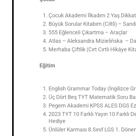
Çocuk Akademi İlkadım 2 Yaş Dikkat
Büyük Sorular Kitabım (Ciltli) – San
555 Eğlenceli Çıkartma – Araçlar
Atlas – Aleksandra Mizielińska – Dan
Merhaba Çiftlik (Cırt Cırtlı Hikâye Ki
Eğitim
English Grammar Today (İngilizce Gr
Üç Dört Beş TYT Matematik Soru Ba
Pegem Akademi KPSS ALES DGS Ezb
2023 TYT 10 Farklı Yayın 10 Farklı D
Hediye
Ünlüler Karması 8.Sınıf LGS 1. Dö