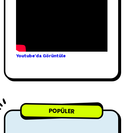
Youtube'
da Görünt
üle
POPÜLER