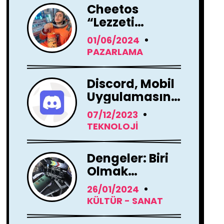
Cheetos
“Lezzeti
Kendini Ele
01/06/2024
Verir” Reklam
PAZARLAMA
Filmi İle
Yayında !
Discord, Mobil
Uygulamasını
Tamamen
07/12/2023
Yenileme
TEKNOLOJI
Kararı Aldı
Dengeler: Biri
Olmak
Dizisi'nin
26/01/2024
Çekimleri
KÜLTÜR - SANAT
Başladı !