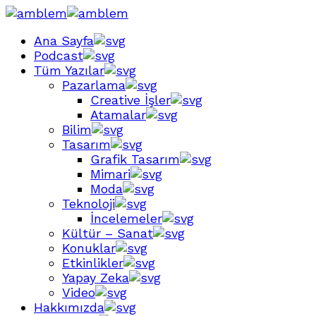
Ana Sayfa
Podcast
Tüm Yazılar
Pazarlama
Creative İşler
Atamalar
Bilim
Tasarım
Grafik Tasarım
Mimari
Moda
Teknoloji
İncelemeler
Kültür – Sanat
Konuklar
Etkinlikler
Yapay Zeka
Video
Hakkımızda