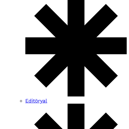
Editöryal