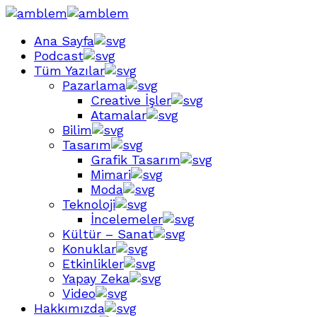
Ana Sayfa
Podcast
Tüm Yazılar
Pazarlama
Creative İşler
Atamalar
Bilim
Tasarım
Grafik Tasarım
Mimari
Moda
Teknoloji
İncelemeler
Kültür – Sanat
Konuklar
Etkinlikler
Yapay Zeka
Video
Hakkımızda