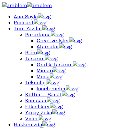
Ana Sayfa
Podcast
Tüm Yazılar
Pazarlama
Creative İşler
Atamalar
Bilim
Tasarım
Grafik Tasarım
Mimari
Moda
Teknoloji
İncelemeler
Kültür – Sanat
Konuklar
Etkinlikler
Yapay Zeka
Video
Hakkımızda