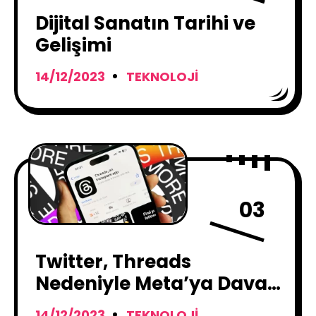
Dijital Sanatın Tarihi ve
Gelişimi
14/12/2023
TEKNOLOJI
03
Twitter, Threads
Nedeniyle Meta’ya Dava
Açmayı Düşünüyor
14/12/2023
TEKNOLOJI