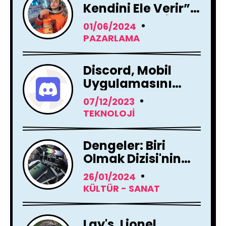
Kendini Ele Verir”
Reklam Filmi İle
01/06/2024
Yayında !
PAZARLAMA
Discord, Mobil
Uygulamasını
Tamamen
07/12/2023
Yenileme Kararı
TEKNOLOJI
Aldı
Dengeler: Biri
Olmak Dizisi'nin
Çekimleri Başladı !
26/01/2024
KÜLTÜR - SANAT
Lay's, Lionel