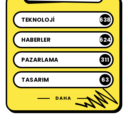
TEKNOLOJI
638
HABERLER
624
PAZARLAMA
311
TASARIM
63
DAHA
KÜLTÜR - SANAT
230
SON YAZILANLAR
30