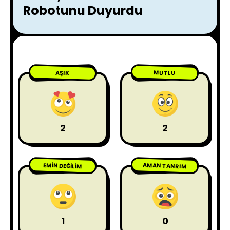
Robotunu Duyurdu
MUTLU
AŞIK
2
2
AMAN TANRIM
EMIN DEĞILIM
1
0