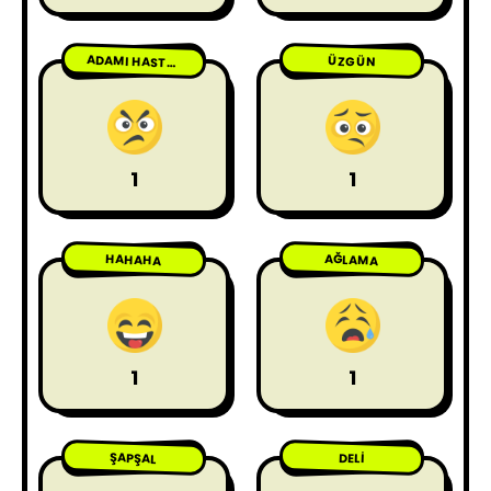
ÜZGÜN
ADAMI HASTA ETME
1
1
HAHAHA
AĞLAMA
1
1
ŞAPŞAL
DELI