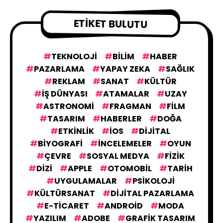
CREATIVE İŞLER
90
ETIKET BULUTU
TRENDLER
2
TEKNOLOJI
BILIM
HABER
PAZARLAMA
YAPAY ZEKA
SAĞLIK
REKLAM
SANAT
KÜLTÜR
ETKINLIKLER
32
IŞ DÜNYASI
ATAMALAR
UZAY
ASTRONOMI
FRAGMAN
FILM
TASARIM
HABERLER
DOĞA
KONUKLAR
3
ETKINLIK
IOS
DIJITAL
BIYOGRAFI
İNCELEMELER
OYUN
ÇEVRE
SOSYAL MEDYA
FIZIK
BILIM
564
DIZI
APPLE
OTOMOBIL
TARIH
UYGULAMALAR
PSIKOLOJI
KÜLTÜRSANAT
GÜNDEMDEKILER
DIJITAL PAZARLAMA
43
E-TICARET
ANDROID
MODA
YAZILIM
ADOBE
GRAFIK TASARIM