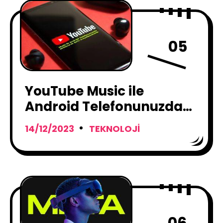
05
YouTube Music ile
Android Telefonunuzda
Mırıldanarak Şarkı
14/12/2023
TEKNOLOJI
Arayabileceksiniz
06