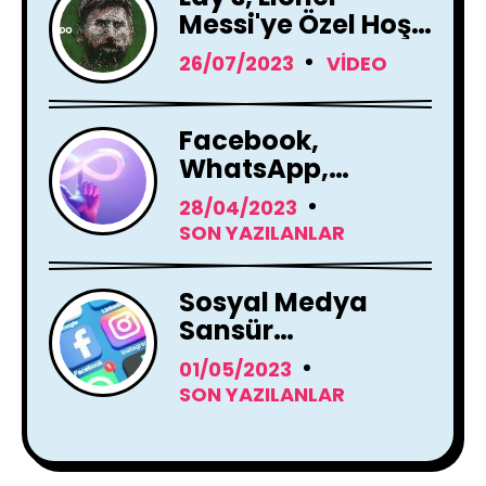
Messi'ye Özel Hoş
Geldin Mesajı!
26/07/2023
VIDEO
Facebook,
WhatsApp,
Instagram Yapay
28/04/2023
Zeka Araçları
SON YAZILANLAR
Kullanacak
Sosyal Medya
Sansür
Tartışmaları
01/05/2023
SON YAZILANLAR