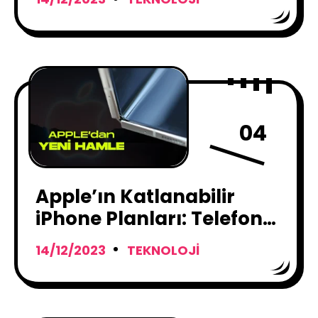
04
Apple’ın Katlanabilir
iPhone Planları: Telefon
Pazarında Yeni Bir
14/12/2023
TEKNOLOJI
Dönem Başlıyor mu?