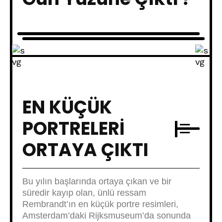
EN KÜÇÜK
PORTRELERI
ORTAYA ÇIKTI
Bu yılın başlarında ortaya çıkan ve bir
süredir kayıp olan, ünlü ressam
Rembrandt’ın en küçük portre resimleri,
Amsterdam’daki Rijksmuseum’da sonunda