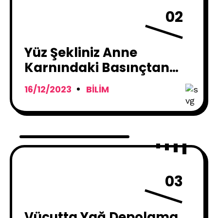
02
Yüz Şekliniz Anne
Karnındaki Basınçtan
Etkilenmiş Olabilir, Yeni
16/12/2023
BILIM
Araştırma Ortaya
Koyuyor
03
Vücutta Yağ Depolama