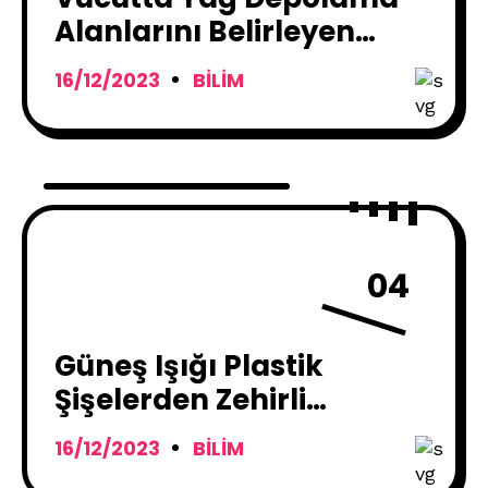
Alanlarını Belirleyen
Faktörler Nelerdir ?
16/12/2023
BILIM
04
Güneş Işığı Plastik
Şişelerden Zehirli
Kimyasalların Sızmasına
16/12/2023
BILIM
Neden Oluyor !