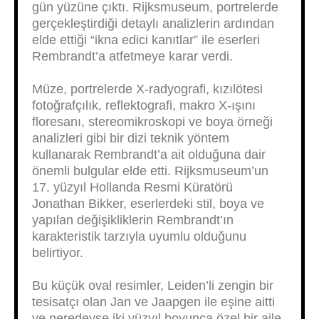
gün yüzüne çıktı. Rijksmuseum, portrelerde
gerçekleştirdiği detaylı analizlerin ardından
elde ettiği “ikna edici kanıtlar” ile eserleri
Rembrandt’a atfetmeye karar verdi.
Müze, portrelerde X-radyografi, kızılötesi
fotoğrafçılık, reflektografi, makro X-ışını
floresanı, stereomikroskopi ve boya örneği
analizleri gibi bir dizi teknik yöntem
kullanarak Rembrandt’a ait olduğuna dair
önemli bulgular elde etti. Rijksmuseum’un
17. yüzyıl Hollanda Resmi Küratörü
Jonathan Bikker, eserlerdeki stil, boya ve
yapılan değişikliklerin Rembrandt’ın
karakteristik tarzıyla uyumlu olduğunu
belirtiyor.
Bu küçük oval resimler, Leiden’li zengin bir
tesisatçı olan Jan ve Jaapgen ile eşine aitti
ve neredeyse iki yüzyıl boyunca özel bir aile