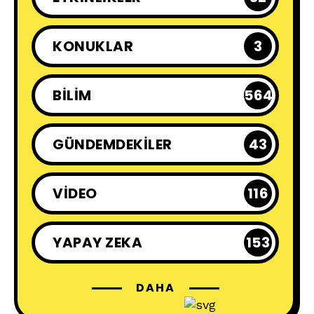
KONUKLAR
3
BILIM
564
GÜNDEMDEKILER
43
VIDEO
116
YAPAY ZEKA
153
DAHA