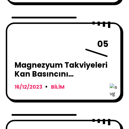
05
Magnezyum Takviyeleri
Kan Basıncını
Düşürmeye Yardımcı
16/12/2023
BILIM
Olabilir !