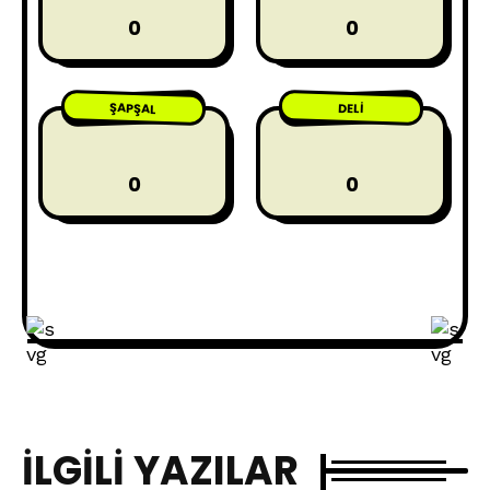
0
0
ŞAPŞAL
DELI
0
0
İLGILI YAZILAR