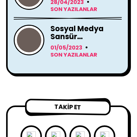
28/04/2023
Zeka Araçları
SON YAZILANLAR
Kullanacak
Sosyal Medya
Sansür
Tartışmaları
01/05/2023
SON YAZILANLAR
TAKIP ET