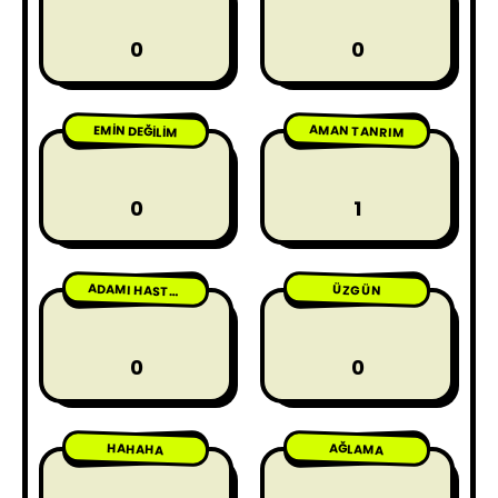
0
0
AMAN TANRIM
EMIN DEĞILIM
0
1
ÜZGÜN
ADAMI HASTA ETME
0
0
HAHAHA
AĞLAMA