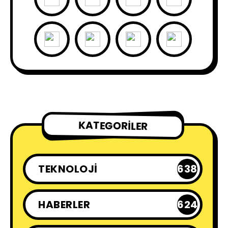
KATEGORILER
TEKNOLOJI
638
HABERLER
624