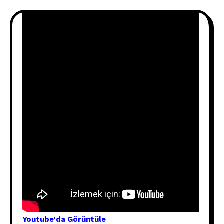
Youtube'
da Görünt
üle