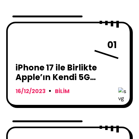
01
iPhone 17 ile Birlikte
Apple’ın Kendi 5G
Teknolojisi Gelebilir!
16/12/2023
BILIM