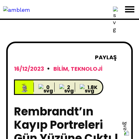
PAYLAŞ
16/12/2023
BILIM
,
TEKNOLOJI
0
2
1.8K
Rembrandt’ın
Kayıp Portreleri
Gün Yüzüne Çıktı !