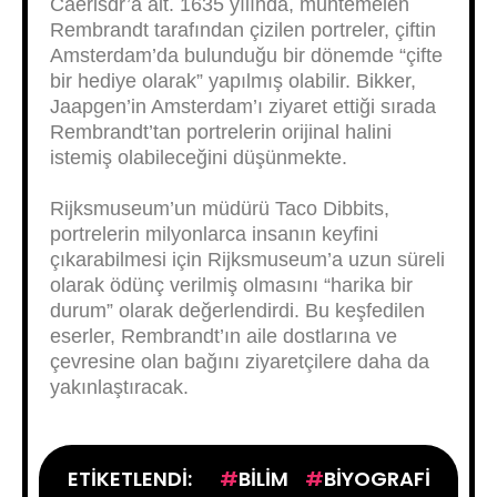
Caerlsdr’a ait. 1635 yılında, muhtemelen
Rembrandt tarafından çizilen portreler, çiftin
Amsterdam’da bulunduğu bir dönemde “çifte
bir hediye olarak” yapılmış olabilir. Bikker,
Jaapgen’in Amsterdam’ı ziyaret ettiği sırada
Rembrandt’tan portrelerin orijinal halini
istemiş olabileceğini düşünmekte.
Rijksmuseum’un müdürü Taco Dibbits,
portrelerin milyonlarca insanın keyfini
çıkarabilmesi için Rijksmuseum’a uzun süreli
olarak ödünç verilmiş olmasını “harika bir
durum” olarak değerlendirdi. Bu keşfedilen
eserler, Rembrandt’ın aile dostlarına ve
çevresine olan bağını ziyaretçilere daha da
yakınlaştıracak.
ETIKETLENDI:
BILIM
BIYOGRAFI