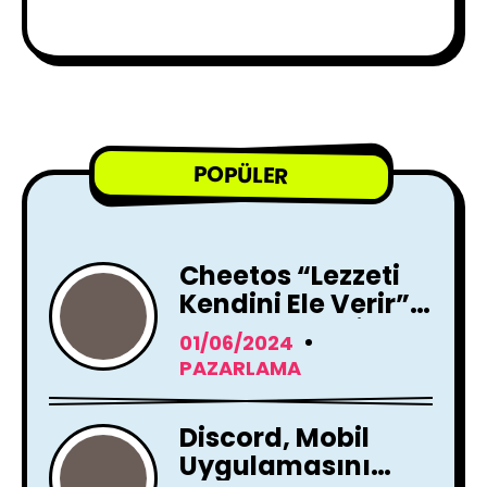
POPÜLER
Cheetos “Lezzeti
Kendini Ele Verir”
Reklam Filmi İle
01/06/2024
Yayında !
PAZARLAMA
Discord, Mobil
Uygulamasını