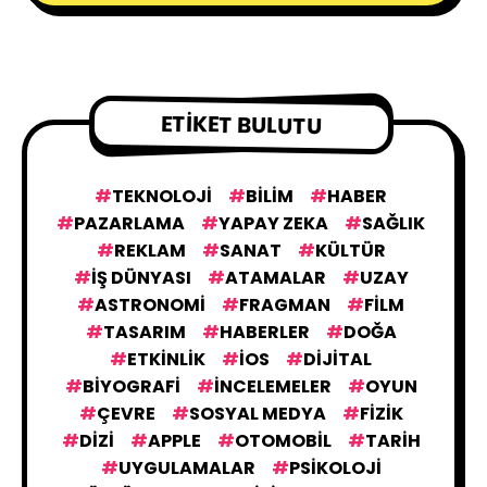
ETIKET BULUTU
TEKNOLOJI
BILIM
HABER
PAZARLAMA
YAPAY ZEKA
SAĞLIK
REKLAM
SANAT
KÜLTÜR
IŞ DÜNYASI
ATAMALAR
UZAY
ASTRONOMI
FRAGMAN
FILM
TASARIM
HABERLER
DOĞA
ETKINLIK
IOS
DIJITAL
BIYOGRAFI
İNCELEMELER
OYUN
ÇEVRE
SOSYAL MEDYA
FIZIK
DIZI
APPLE
OTOMOBIL
TARIH
UYGULAMALAR
PSIKOLOJI