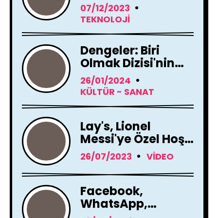
Tamamen
07/12/2023
Yenileme Kararı
TEKNOLOJI
Aldı
Dengeler: Biri
Olmak Dizisi'nin
Çekimleri Başladı !
26/01/2024
KÜLTÜR - SANAT
Lay's, Lionel
Messi'ye Özel Hoş
Geldin Mesajı!
26/07/2023
VIDEO
Facebook,
WhatsApp,
Instagram Yapay