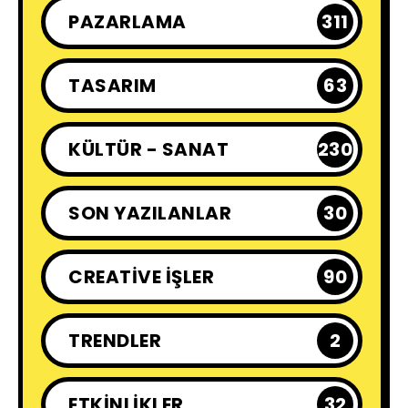
PAZARLAMA
311
TASARIM
63
KÜLTÜR - SANAT
230
SON YAZILANLAR
30
CREATIVE İŞLER
90
TRENDLER
2
ETKINLIKLER
32