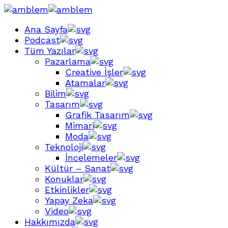
Ana Sayfa
Podcast
Tüm Yazılar
Pazarlama
Creative İşler
Atamalar
Bilim
Tasarım
Grafik Tasarım
Mimari
Moda
Teknoloji
İncelemeler
Kültür – Sanat
Konuklar
Etkinlikler
Yapay Zeka
Video
Hakkımızda