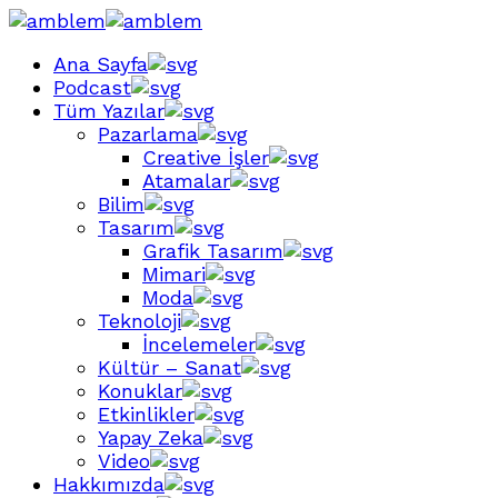
Ana Sayfa
Podcast
Tüm Yazılar
Pazarlama
Creative İşler
Atamalar
Bilim
Tasarım
Grafik Tasarım
Mimari
Moda
Teknoloji
İncelemeler
Kültür – Sanat
Konuklar
Etkinlikler
Yapay Zeka
Video
Hakkımızda