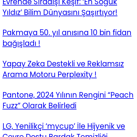
Evrende Sıradışı Keşif: ‘En Soğuk
Yıldız’ Bilim Dünyasını Şaşırtıyor!
Pakmaya 50. yıl anısına 10 bin fidan
bağışladı !
Yapay Zeka Destekli ve Reklamsız
Arama Motoru Perplexity !
Pantone, 2024 Yılının Rengini “Peach
Fuzz” Olarak Belirledi
LG, Yenilikçi ‘mycup’ İle Hijyenik ve
Çevre Dostu Bardak Temizliği