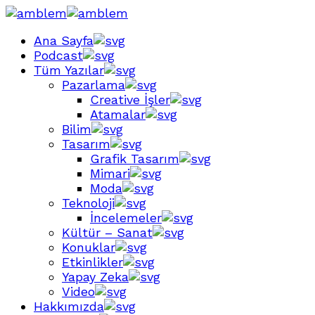
Ana Sayfa
Podcast
Tüm Yazılar
Pazarlama
Creative İşler
Atamalar
Bilim
Tasarım
Grafik Tasarım
Mimari
Moda
Teknoloji
İncelemeler
Kültür – Sanat
Konuklar
Etkinlikler
Yapay Zeka
Video
Hakkımızda