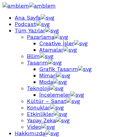
Ana Sayfa
Podcast
Tüm Yazılar
Pazarlama
Creative İşler
Atamalar
Bilim
Tasarım
Grafik Tasarım
Mimari
Moda
Teknoloji
İncelemeler
Kültür – Sanat
Konuklar
Etkinlikler
Yapay Zeka
Video
Hakkımızda