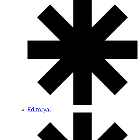
Editöryal