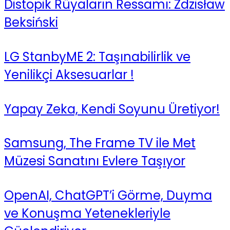
Distopik Rüyaların Ressamı: Zdzisław
Beksiński
LG StanbyME 2: Taşınabilirlik ve
Yenilikçi Aksesuarlar !
Yapay Zeka, Kendi Soyunu Üretiyor!
Samsung, The Frame TV ile Met
Müzesi Sanatını Evlere Taşıyor
OpenAI, ChatGPT’i Görme, Duyma
ve Konuşma Yetenekleriyle