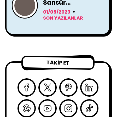
Sansür
Tartışmaları
01/05/2023
SON YAZILANLAR
TAKIP ET