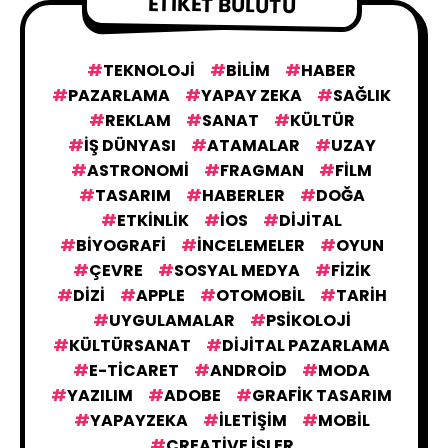
ETIKET BULUTU
TEKNOLOJI
BILIM
HABER
PAZARLAMA
YAPAY ZEKA
SAĞLIK
REKLAM
SANAT
KÜLTÜR
IŞ DÜNYASI
ATAMALAR
UZAY
ASTRONOMI
FRAGMAN
FILM
TASARIM
HABERLER
DOĞA
ETKINLIK
IOS
DIJITAL
BIYOGRAFI
İNCELEMELER
OYUN
ÇEVRE
SOSYAL MEDYA
FIZIK
DIZI
APPLE
OTOMOBIL
TARIH
UYGULAMALAR
PSIKOLOJI
KÜLTÜRSANAT
DIJITAL PAZARLAMA
E-TICARET
ANDROID
MODA
YAZILIM
ADOBE
GRAFIK TASARIM
YAPAYZEKA
İLETIŞIM
MOBIL
CREATIVE İŞLER