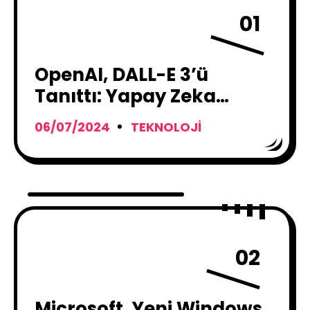
01
OpenAI, DALL-E 3’ü
Tanıttı: Yapay Zeka
Sanatında Yeni Dönem
06/07/2024
TEKNOLOJI
02
Microsoft, Yeni Windows