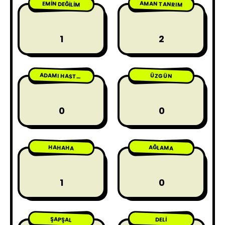
AMAN TANRIM
EMIN DEĞILIM
1
2
ÜZGÜN
ADAMI HASTA ETME
0
0
HAHAHA
AĞLAMA
1
0
ŞAPŞAL
DELI