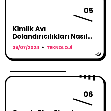
05
Kimlik Avı
Dolandırıcılıkları Nasıl
Tespit Edilir ?
06/07/2024
TEKNOLOJI
06