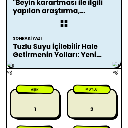
"Beyin karartması ile ilgili
yapılan araştırma,
migrenlerin nedenlerini
ortaya koyuyor."
SONRAKI YAZI
Tuzlu Suyu İçilebilir Hale
Getirmenin Yolları: Yeni
Çözümler Aranıyor
MUTLU
AŞIK
1
2