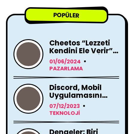
POPÜLER
Cheetos “Lezzeti
Kendini Ele Verir”
Reklam Filmi İle
01/06/2024
Yayında !
PAZARLAMA
Discord, Mobil
Uygulamasını
Tamamen
07/12/2023
Yenileme Kararı
TEKNOLOJI
Aldı
Dengeler: Biri