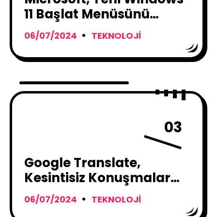
11 Başlat Menüsünü
Duyurdu !
06/07/2024
TEKNOLOJI
03
Google Translate,
Kesintisiz Konuşmalar
için “Yüz Yüze” Modunu
06/07/2024
TEKNOLOJI
Tanıtıyor