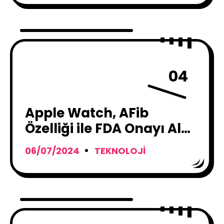
04
Apple Watch, AFib
Özelliği ile FDA Onayı Alan
İlk Saat Oldu
06/07/2024
TEKNOLOJI