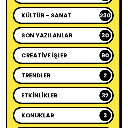
KÜLTÜR - SANAT
230
SON YAZILANLAR
30
CREATIVE İŞLER
90
TRENDLER
2
ETKINLIKLER
32
KONUKLAR
3