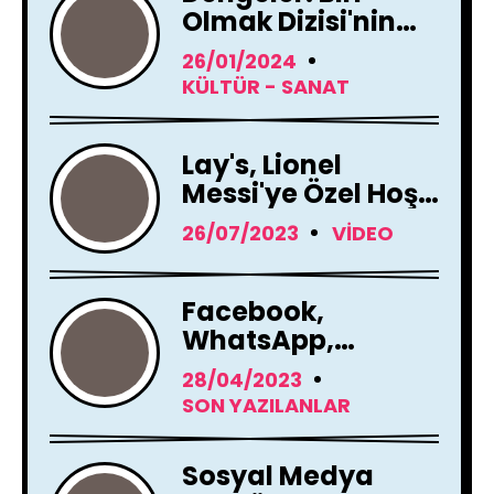
Olmak Dizisi'nin
Çekimleri Başladı !
26/01/2024
KÜLTÜR - SANAT
Lay's, Lionel
Messi'ye Özel Hoş
Geldin Mesajı!
26/07/2023
VIDEO
Facebook,
WhatsApp,
Instagram Yapay
28/04/2023
Zeka Araçları
SON YAZILANLAR
Kullanacak
Sosyal Medya