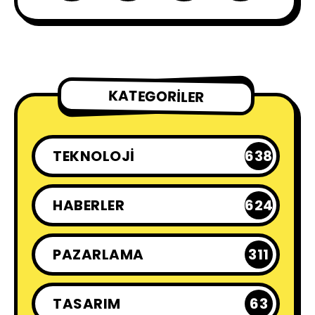
KATEGORILER
TEKNOLOJI
638
HABERLER
624
PAZARLAMA
311
TASARIM
63