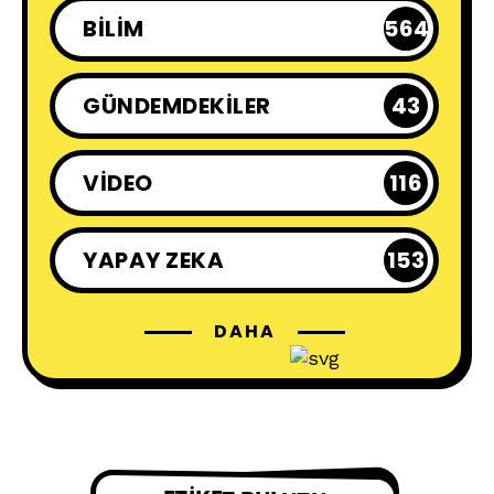
BILIM
564
GÜNDEMDEKILER
43
VIDEO
116
YAPAY ZEKA
153
DAHA