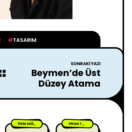
:
TASARIM
SONRAKI YAZI
Beymen’de Üst
Düzey Atama
AMAN TANRIM
EMIN DEĞILIM