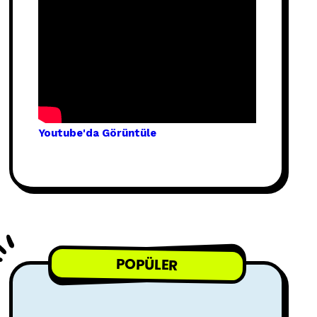
Youtube'
da Görünt
üle
POPÜLER