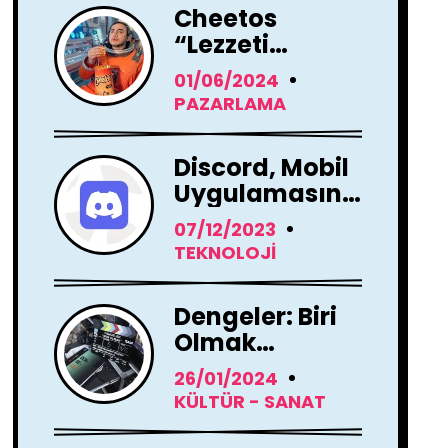
Cheetos
“Lezzeti
Kendini Ele
01/06/2024
Verir” Reklam
PAZARLAMA
Filmi İle
Yayında !
Discord, Mobil
Uygulamasını
Tamamen
07/12/2023
Yenileme
TEKNOLOJI
Kararı Aldı
Dengeler: Biri
Olmak
Dizisi'nin
26/01/2024
Çekimleri
KÜLTÜR - SANAT
Başladı !