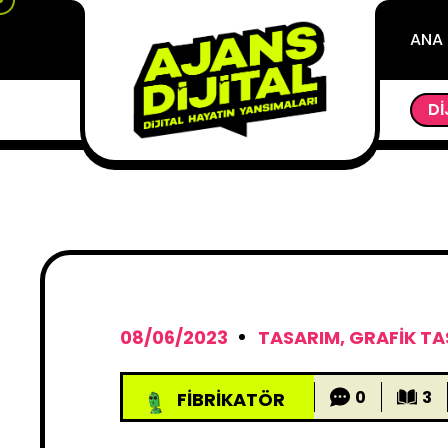
ANA
 CREATE’I TANITTI
BAŞARILI OYUNCU HALUK BI
DI
08/06/2023
TASARIM
,
GRAFIK TA
0
3
FIBRIKATÖR