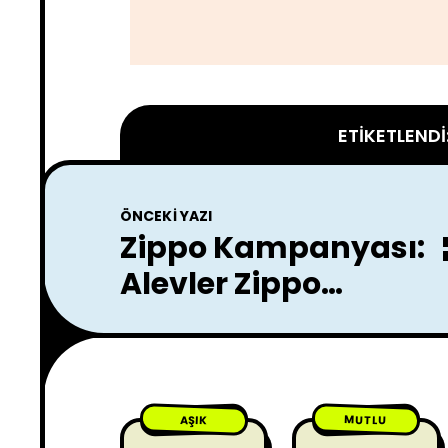
ETIKETLENDI
ÖNCEKI YAZI
Zippo Kampanyası:
Alevler Zippo
Posterlerinde Gizli
Sahneleri Ortaya
Çıkarıyor
MUTLU
AŞIK