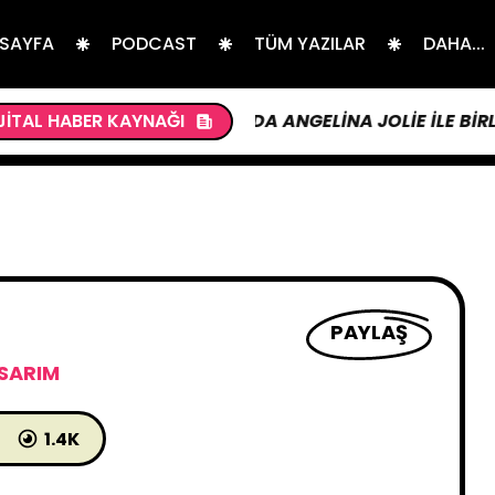
 SAYFA
PODCAST
TÜM YAZILAR
DAHA...
LGINER, MARIA”DA ANGELINA JOLIE ILE BIRLIKTE BAŞ
JITAL HABER KAYNAĞI
PAYLAŞ
SARIM
1.4K