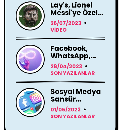
Lay's, Lionel
Messi'ye Özel
Hoş Geldin
26/07/2023
Mesajı!
VIDEO
Facebook,
WhatsApp,
Instagram
28/04/2023
Yapay Zeka
SON YAZILANLAR
Araçları
Kullanacak
Sosyal Medya
Sansür
Tartışmaları
01/05/2023
SON YAZILANLAR