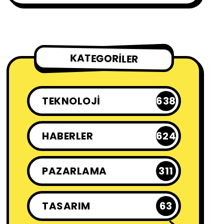
KATEGORILER
TEKNOLOJI
638
HABERLER
624
PAZARLAMA
311
TASARIM
63