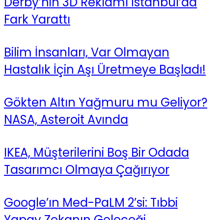
Derby’nin 3D Reklamı İstanbul’da
Fark Yarattı
Bilim İnsanları, Var Olmayan
Hastalık İçin Aşı Üretmeye Başladı!
Gökten Altın Yağmuru mu Geliyor?
NASA, Asteroit Avında
IKEA, Müşterilerini Boş Bir Odada
Tasarımcı Olmaya Çağırıyor
Google’ın Med-PaLM 2’si: Tıbbi
Yapay Zekanın Geleceği