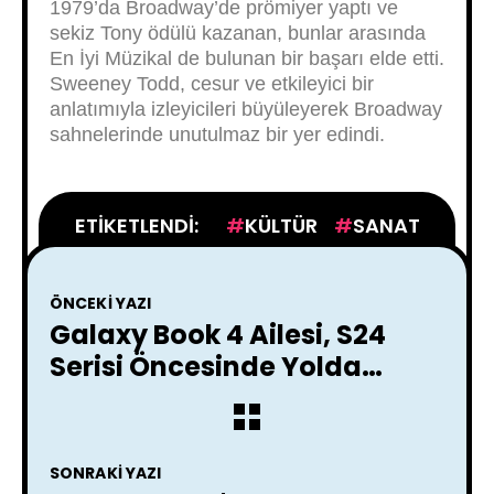
1979’da Broadway’de prömiyer yaptı ve
sekiz Tony ödülü kazanan, bunlar arasında
En İyi Müzikal de bulunan bir başarı elde etti.
Sweeney Todd, cesur ve etkileyici bir
anlatımıyla izleyicileri büyüleyerek Broadway
sahnelerinde unutulmaz bir yer edindi.
ETIKETLENDI:
KÜLTÜR
SANAT
ÖNCEKI YAZI
Galaxy Book 4 Ailesi, S24
Serisi Öncesinde Yolda
Olabilir!
SONRAKI YAZI