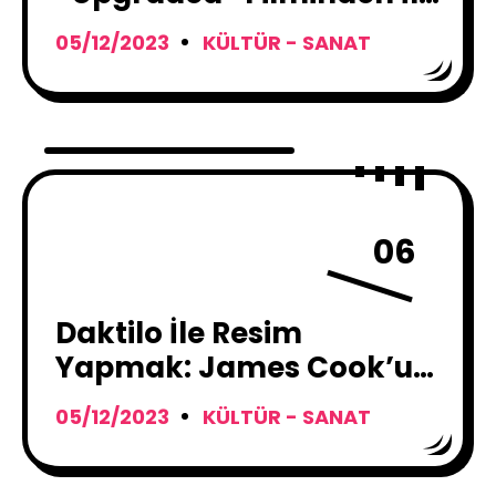
Fragman!
05/12/2023
KÜLTÜR - SANAT
06
Daktilo İle Resim
Yapmak: James Cook’un
Sanat Dolu Hikayesi
05/12/2023
KÜLTÜR - SANAT