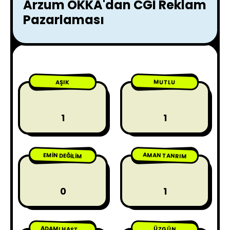
Arzum OKKA'dan CGI Reklam
Pazarlaması
MUTLU
AŞIK
1
1
AMAN TANRIM
EMIN DEĞILIM
0
1
ÜZGÜN
ADAMI HASTA ETME