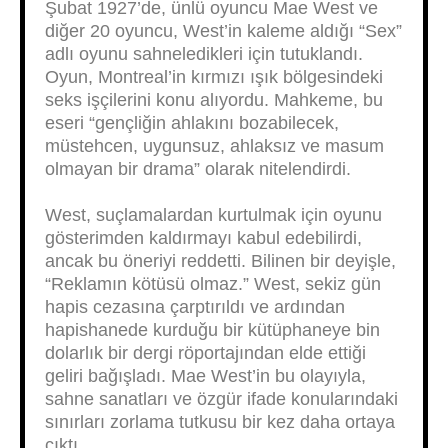
Şubat 1927’de, ünlü oyuncu Mae West ve
diğer 20 oyuncu, West’in kaleme aldığı “Sex”
adlı oyunu sahneledikleri için tutuklandı.
Oyun, Montreal’in kırmızı ışık bölgesindeki
seks işçilerini konu alıyordu. Mahkeme, bu
eseri “gençliğin ahlakını bozabilecek,
müstehcen, uygunsuz, ahlaksız ve masum
olmayan bir drama” olarak nitelendirdi.
West, suçlamalardan kurtulmak için oyunu
gösterimden kaldırmayı kabul edebilirdi,
ancak bu öneriyi reddetti. Bilinen bir deyişle,
“Reklamın kötüsü olmaz.” West, sekiz gün
hapis cezasına çarptırıldı ve ardından
hapishanede kurduğu bir kütüphaneye bin
dolarlık bir dergi röportajından elde ettiği
geliri bağışladı. Mae West’in bu olayıyla,
sahne sanatları ve özgür ifade konularındaki
sınırları zorlama tutkusu bir kez daha ortaya
çıktı.