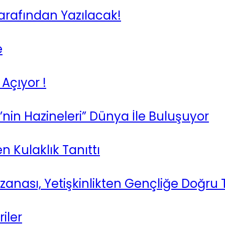
arafından Yazılacak!
e
 Açıyor !
ye’nin Hazineleri” Dünya İle Buluşuyor
n Kulaklık Tanıttı
nası, Yetişkinlikten Gençliğe Doğru T
iler