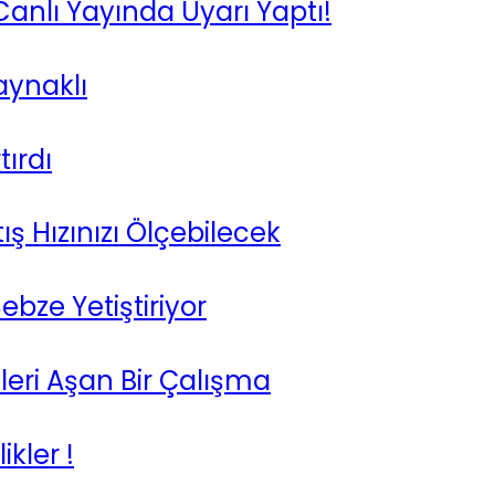
anlı Yayında Uyarı Yaptı!
aynaklı
tırdı
ış Hızınızı Ölçebilecek
ebze Yetiştiriyor
leri Aşan Bir Çalışma
kler !