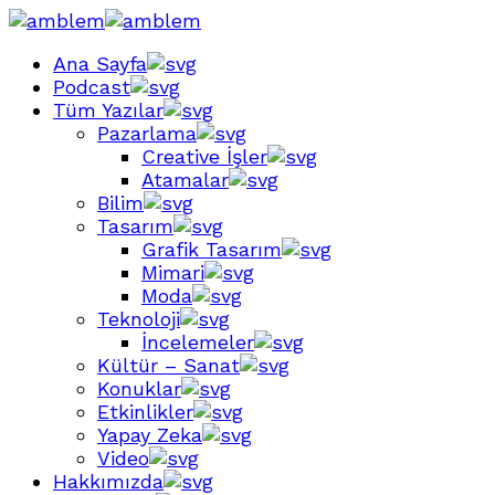
Ana Sayfa
Podcast
Tüm Yazılar
Pazarlama
Creative İşler
Atamalar
Bilim
Tasarım
Grafik Tasarım
Mimari
Moda
Teknoloji
İncelemeler
Kültür – Sanat
Konuklar
Etkinlikler
Yapay Zeka
Video
Hakkımızda