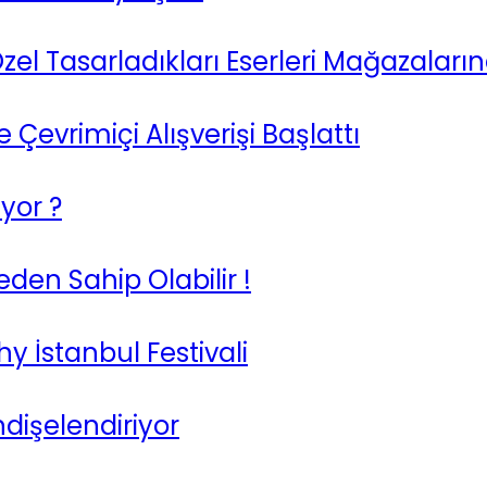
l Tasarladıkları Eserleri Mağazaların
e Çevrimiçi Alışverişi Başlattı
yor ?
meden Sahip Olabilir !
y İstanbul Festivali
dişelendiriyor