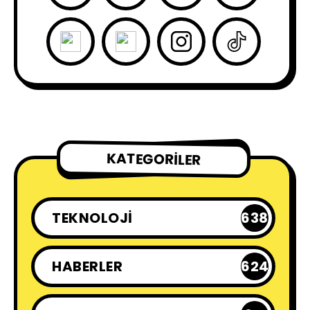
KATEGORILER
TEKNOLOJI
638
HABERLER
624