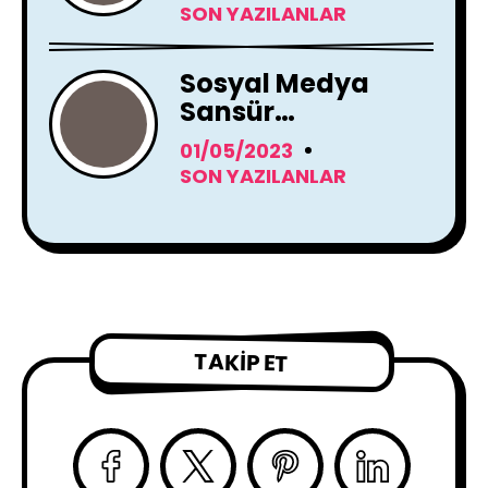
Zeka Araçları
SON YAZILANLAR
Kullanacak
Sosyal Medya
Sansür
Tartışmaları
01/05/2023
SON YAZILANLAR
TAKIP ET