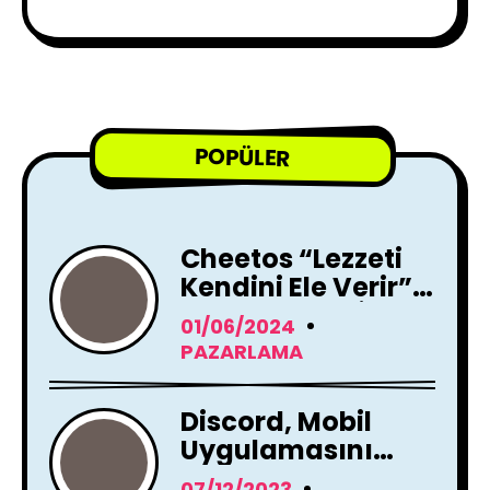
POPÜLER
Cheetos “Lezzeti
Kendini Ele Verir”
Reklam Filmi İle
01/06/2024
Yayında !
PAZARLAMA
Discord, Mobil
Uygulamasını
Tamamen
07/12/2023