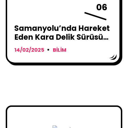
06
Samanyolu’nda Hareket
Eden Kara Delik Sürüsü
Keşfedildi !
14/02/2025
BILIM