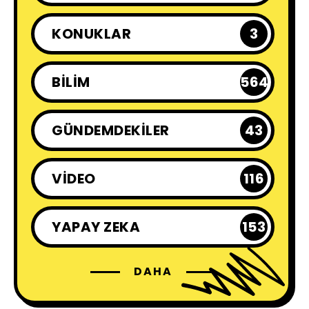
KONUKLAR
3
BILIM
564
GÜNDEMDEKILER
43
VIDEO
116
YAPAY ZEKA
153
DAHA