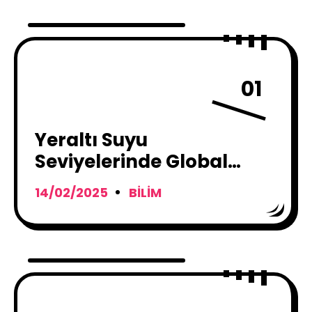
01
Yeraltı Suyu
Seviyelerinde Global
Gerileme: Ancak Çözüm
14/02/2025
BILIM
Alternatifleri Var