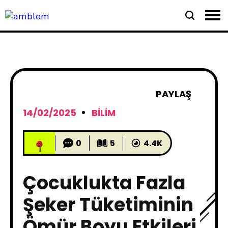
PAYLAŞ
14/02/2025
BILIM
0
5
4.4K
Çocuklukta Fazla
Şeker Tüketiminin
Ömür Boyu Etkileri