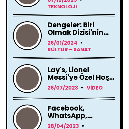
Yenileme Kararı
TEKNOLOJI
Aldı
Dengeler: Biri
Olmak Dizisi'nin
Çekimleri Başladı !
26/01/2024
KÜLTÜR - SANAT
Lay's, Lionel
Messi'ye Özel Hoş
Geldin Mesajı!
26/07/2023
VIDEO
Facebook,
WhatsApp,
Instagram Yapay
28/04/2023