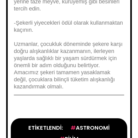
yerine taze meyve, kuruyemiş gibi besinleri
tercih edin.
-Şekerli yiyecekleri ödül olarak kullanmaktan
kaçının.
Uzmanlar, çocukluk döneminde şekere karşı
doğru alışkanlıklar kazanmanın, ilerleyen
yaşlarda sağlıklı bir yaşam sürdürmek için
önemli bir adım olduğunu belirtiyor.
Amacımız şekeri tamamen yasaklamak
değil, çocuklara bilinçli tüketim alışkanlığı
kazandırmak olmalı.
ETIKETLENDI:
ASTRONOMI