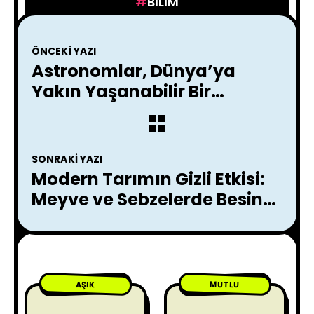
BILIM
ÖNCEKI YAZI
Astronomlar, Dünya’ya
Yakın Yaşanabilir Bir
Gezegen Keşfetti !
SONRAKI YAZI
Modern Tarımın Gizli Etkisi:
Meyve ve Sebzelerde Besin
Değeri Neden Düşüyor?
MUTLU
AŞIK