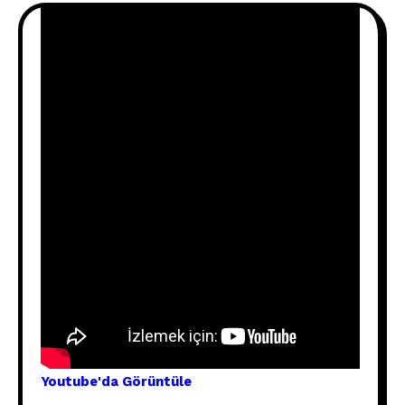
Youtube'
da Görünt
üle