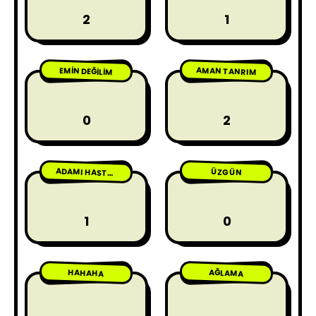
2
1
AMAN TANRIM
EMIN DEĞILIM
0
2
ÜZGÜN
ADAMI HASTA ETME
1
0
HAHAHA
AĞLAMA