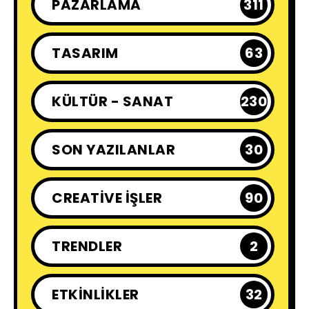
PAZARLAMA
311
TASARIM
63
KÜLTÜR - SANAT
230
SON YAZILANLAR
30
CREATIVE İŞLER
90
TRENDLER
2
ETKINLIKLER
32