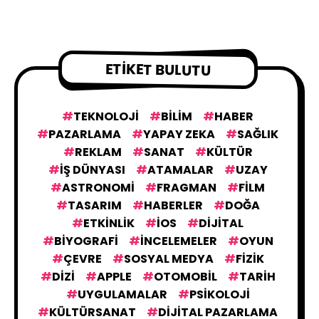
ETIKET BULUTU
TEKNOLOJI
BILIM
HABER
PAZARLAMA
YAPAY ZEKA
SAĞLIK
REKLAM
SANAT
KÜLTÜR
IŞ DÜNYASI
ATAMALAR
UZAY
ASTRONOMI
FRAGMAN
FILM
TASARIM
HABERLER
DOĞA
ETKINLIK
IOS
DIJITAL
BIYOGRAFI
İNCELEMELER
OYUN
ÇEVRE
SOSYAL MEDYA
FIZIK
DIZI
APPLE
OTOMOBIL
TARIH
UYGULAMALAR
PSIKOLOJI
KÜLTÜRSANAT
DIJITAL PAZARLAMA