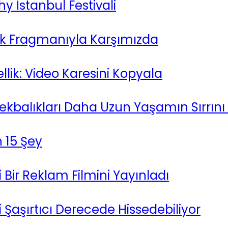
y İstanbul Festivali
 İlk Fragmanıyla Karşımızda
lik: Video Karesini Kopyala
balıkları Daha Uzun Yaşamın Sırrını Ta
 15 Şey
ni Bir Reklam Filmini Yayınladı
i Şaşırtıcı Derecede Hissedebiliyor