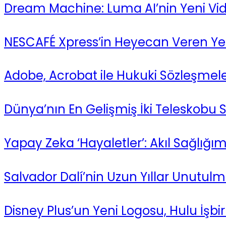
Dream Machine: Luma AI’nin Yeni Vi
NESCAFÉ Xpress’in Heyecan Veren Yen
Adobe, Acrobat ile Hukuki Sözleşmeleri
Dünya’nın En Gelişmiş İki Teleskobu S
Yapay Zeka ‘Hayaletler’: Akıl Sağlığ
Salvador Dalí’nin Uzun Yıllar Unutulm
Disney Plus’un Yeni Logosu, Hulu İşbirl