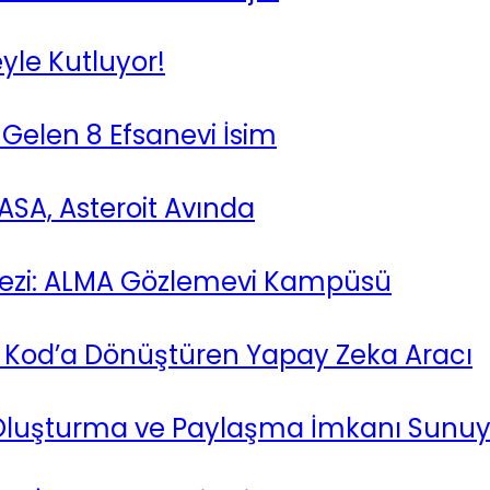
eyle Kutluyor!
 Gelen 8 Efsanevi İsim
SA, Asteroit Avında
kezi: ALMA Gözlemevi Kampüsü
i Kod’a Dönüştüren Yapay Zeka Aracı
ı Oluşturma ve Paylaşma İmkanı Sunuy