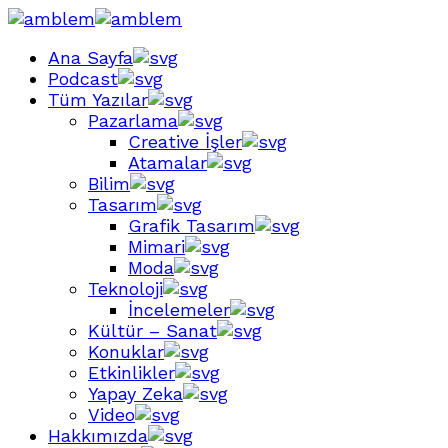
Ana Sayfa
Podcast
Tüm Yazılar
Pazarlama
Creative İşler
Atamalar
Bilim
Tasarım
Grafik Tasarım
Mimari
Moda
Teknoloji
İncelemeler
Kültür – Sanat
Konuklar
Etkinlikler
Yapay Zeka
Video
Hakkımızda