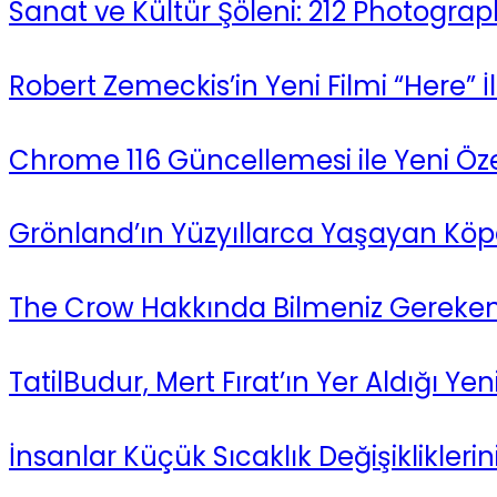
Sanat ve Kültür Şöleni: 212 Photograph
Robert Zemeckis’in Yeni Filmi “Here”
Chrome 116 Güncellemesi ile Yeni Özel
Grönland’ın Yüzyıllarca Yaşayan Köpek
The Crow Hakkında Bilmeniz Gereken
TatilBudur, Mert Fırat’ın Yer Aldığı Ye
İnsanlar Küçük Sıcaklık Değişikliklerin