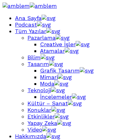
Ana Sayfa
Podcast
Tüm Yazılar
Pazarlama
Creative İşler
Atamalar
Bilim
Tasarım
Grafik Tasarım
Mimari
Moda
Teknoloji
İncelemeler
Kültür – Sanat
Konuklar
Etkinlikler
Yapay Zeka
Video
Hakkımızda