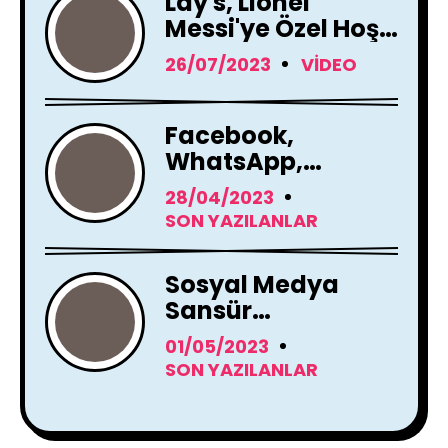
Lay's, Lionel
Messi'ye Özel Hoş
Geldin Mesajı!
26/07/2023
VIDEO
Facebook,
WhatsApp,
Instagram Yapay
28/04/2023
Zeka Araçları
SON YAZILANLAR
Kullanacak
Sosyal Medya
Sansür
Tartışmaları
01/05/2023
SON YAZILANLAR