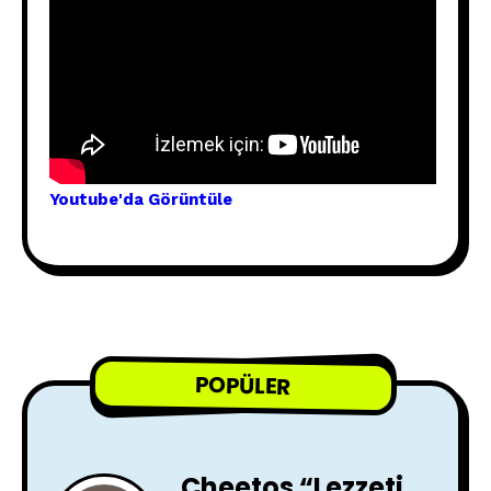
Youtube'
da Görünt
üle
POPÜLER
Cheetos “Lezzeti