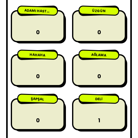
ÜZGÜN
ADAMI HASTA ETME
0
0
HAHAHA
AĞLAMA
0
0
ŞAPŞAL
DELI
0
1