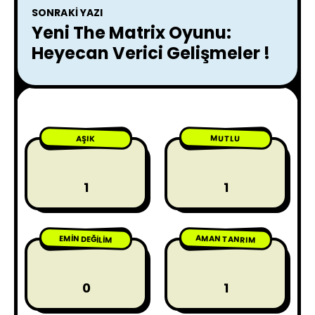
SONRAKI YAZI
Yeni The Matrix Oyunu:
Heyecan Verici Gelişmeler !
MUTLU
AŞIK
1
1
AMAN TANRIM
EMIN DEĞILIM
0
1