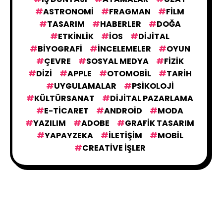
ASTRONOMI
FRAGMAN
FILM
TASARIM
HABERLER
DOĞA
ETKINLIK
IOS
DIJITAL
BIYOGRAFI
İNCELEMELER
OYUN
ÇEVRE
SOSYAL MEDYA
FIZIK
DIZI
APPLE
OTOMOBIL
TARIH
UYGULAMALAR
PSIKOLOJI
KÜLTÜRSANAT
DIJITAL PAZARLAMA
E-TICARET
ANDROID
MODA
YAZILIM
ADOBE
GRAFIK TASARIM
YAPAYZEKA
İLETIŞIM
MOBIL
CREATIVE İŞLER