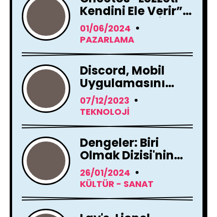
Kendini Ele Verir”
Reklam Filmi İle
01/06/2024
Yayında !
PAZARLAMA
Discord, Mobil
Uygulamasını
Tamamen
07/12/2023
Yenileme Kararı
TEKNOLOJI
Aldı
Dengeler: Biri
Olmak Dizisi'nin
Çekimleri Başladı !
26/01/2024
KÜLTÜR - SANAT