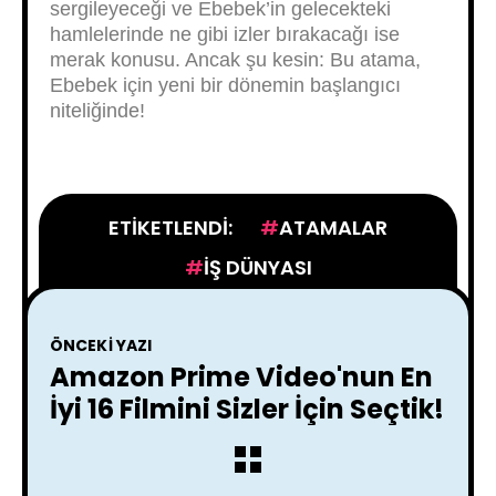
sergileyeceği ve Ebebek’in gelecekteki
hamlelerinde ne gibi izler bırakacağı ise
merak konusu. Ancak şu kesin: Bu atama,
Ebebek için yeni bir dönemin başlangıcı
niteliğinde!
ETIKETLENDI:
ATAMALAR
IŞ DÜNYASI
ÖNCEKI YAZI
Amazon Prime Video'nun En
İyi 16 Filmini Sizler İçin Seçtik!