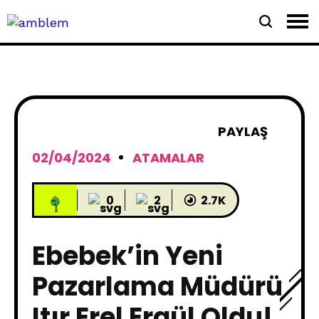
PAYLAŞ
02/04/2024
ATAMALAR
0
2
2.7K
Ebebek’in Yeni
Pazarlama Müdürü
Itır Erel Ergül Oldu!