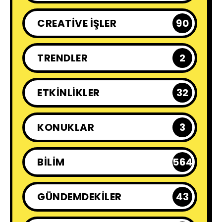
CREATIVE İŞLER
90
TRENDLER
2
ETKINLIKLER
32
KONUKLAR
3
BILIM
564
GÜNDEMDEKILER
43