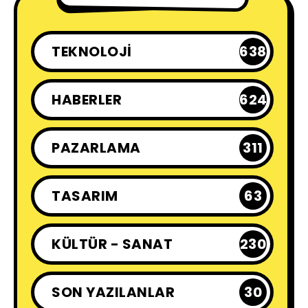
TEKNOLOJI
638
HABERLER
624
PAZARLAMA
311
TASARIM
63
KÜLTÜR - SANAT
230
SON YAZILANLAR
30