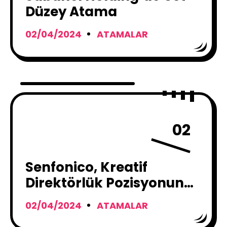
Düzey Atama
02/04/2024
ATAMALAR
02
Senfonico, Kreatif
Direktörlük Pozisyonuna
Dila Tapan’ı Atadı
02/04/2024
ATAMALAR