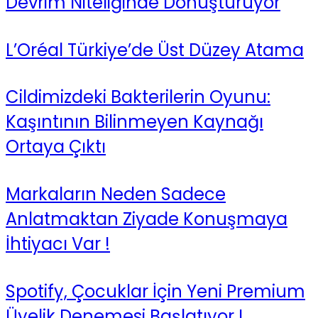
Devrim Niteliğinde Dönüştürüyor
L’Oréal Türkiye’de Üst Düzey Atama
Cildimizdeki Bakterilerin Oyunu:
Kaşıntının Bilinmeyen Kaynağı
Ortaya Çıktı
Markaların Neden Sadece
Anlatmaktan Ziyade Konuşmaya
İhtiyacı Var !
Spotify, Çocuklar İçin Yeni Premium
Üyelik Denemesi Başlatıyor !