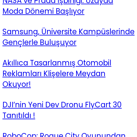
NASA ve Prada İşbirliği: Uzayda
Moda Dönemi Başlıyor
Samsung, Üniversite Kampüslerinde
Gençlerle Buluşuyor
Akıllıca Tasarlanmış Otomobil
Reklamları Klişelere Meydan
Okuyor!
DJI’nin Yeni Dev Dronu FlyCart 30
Tanıtıldı !
RoboCop: Rogue City Oyunundan