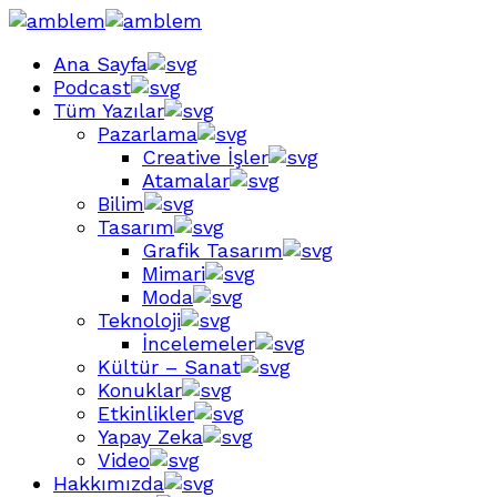
Ana Sayfa
Podcast
Tüm Yazılar
Pazarlama
Creative İşler
Atamalar
Bilim
Tasarım
Grafik Tasarım
Mimari
Moda
Teknoloji
İncelemeler
Kültür – Sanat
Konuklar
Etkinlikler
Yapay Zeka
Video
Hakkımızda