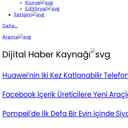
Künye
Editöryal
İletişim
Daha...
Arama
Dijital Haber Kaynağı
Huawei’nin İki Kez Katlanabilir Telefo
Facebook İçerik Üreticilere Yeni Araç
Pompeii’de İlk Defa Bir Evin İçinde Si