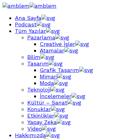
Ana Sayfa
Podcast
Tüm Yazılar
Pazarlama
Creative İşler
Atamalar
Bilim
Tasarım
Grafik Tasarım
Mimari
Moda
Teknoloji
İncelemeler
Kültür – Sanat
Konuklar
Etkinlikler
Yapay Zeka
Video
Hakkımızda