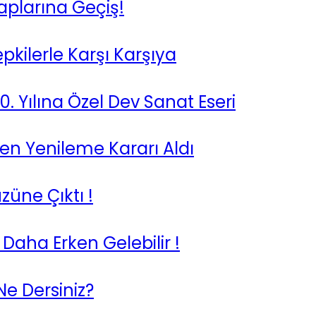
plarına Geçiş!
pkilerle Karşı Karşıya
. Yılına Özel Dev Sanat Eseri
n Yenileme Kararı Aldı
züne Çıktı !
aha Erken Gelebilir !
e Dersiniz?