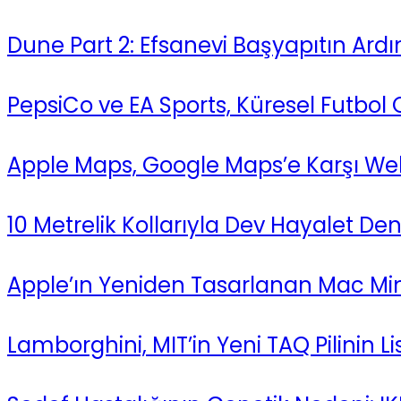
Dune Part 2: Efsanevi Başyapıtın Ardı
PepsiCo ve EA Sports, Küresel Futbol 
Apple Maps, Google Maps’e Karşı Web’
10 Metrelik Kollarıyla Dev Hayalet De
Apple’ın Yeniden Tasarlanan Mac Mini’
Lamborghini, MIT’in Yeni TAQ Pilinin Lis