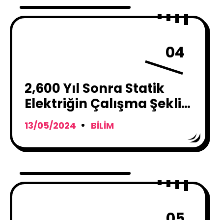
04
2,600 Yıl Sonra Statik
Elektriğin Çalışma Şekli
Nihayet Ortaya Çıktı !
13/05/2024
BILIM
05