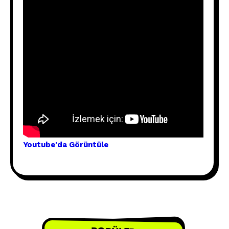
Youtube'
da Görünt
üle