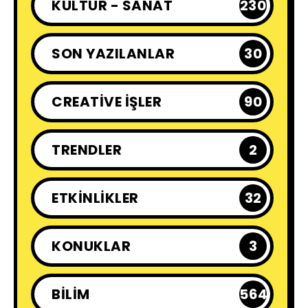
KÜLTÜR - SANAT
230
SON YAZILANLAR
30
CREATIVE İŞLER
90
TRENDLER
2
ETKINLIKLER
32
KONUKLAR
3
BILIM
564