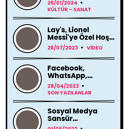
26/01/2024
KÜLTÜR - SANAT
Lay's, Lionel
Messi'ye Özel Hoş
Geldin Mesajı!
26/07/2023
VIDEO
Facebook,
WhatsApp,
Instagram Yapay
28/04/2023
Zeka Araçları
SON YAZILANLAR
Kullanacak
Sosyal Medya
Sansür
Tartışmaları
01/05/2023