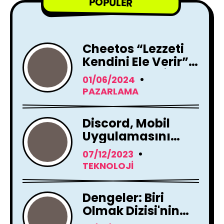
POPÜLER
Cheetos “Lezzeti
Kendini Ele Verir”
Reklam Filmi İle
01/06/2024
Yayında !
PAZARLAMA
Discord, Mobil
Uygulamasını
Tamamen
07/12/2023
Yenileme Kararı
TEKNOLOJI
Aldı
Dengeler: Biri
Olmak Dizisi'nin
Çekimleri Başladı !