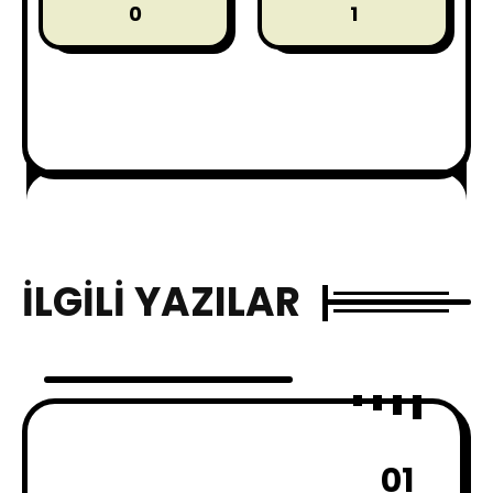
0
1
İLGILI YAZILAR
01