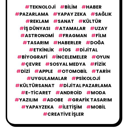
TEKNOLOJI
BILIM
HABER
PAZARLAMA
YAPAY ZEKA
SAĞLIK
REKLAM
SANAT
KÜLTÜR
IŞ DÜNYASI
ATAMALAR
UZAY
ASTRONOMI
FRAGMAN
FILM
TASARIM
HABERLER
DOĞA
ETKINLIK
IOS
DIJITAL
BIYOGRAFI
İNCELEMELER
OYUN
ÇEVRE
SOSYAL MEDYA
FIZIK
DIZI
APPLE
OTOMOBIL
TARIH
UYGULAMALAR
PSIKOLOJI
KÜLTÜRSANAT
DIJITAL PAZARLAMA
E-TICARET
ANDROID
MODA
YAZILIM
ADOBE
GRAFIK TASARIM
YAPAYZEKA
İLETIŞIM
MOBIL
CREATIVE İŞLER