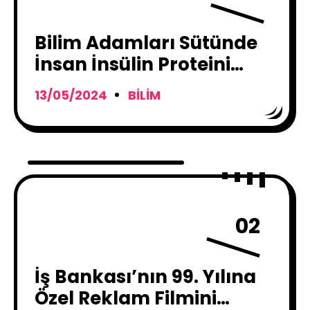
Bilim Adamları Sütünde
İnsan İnsülin Proteini
Üreten İnek Tasarladı
13/05/2024
BILIM
02
İş Bankası’nın 99. Yılına
Özel Reklam Filmini