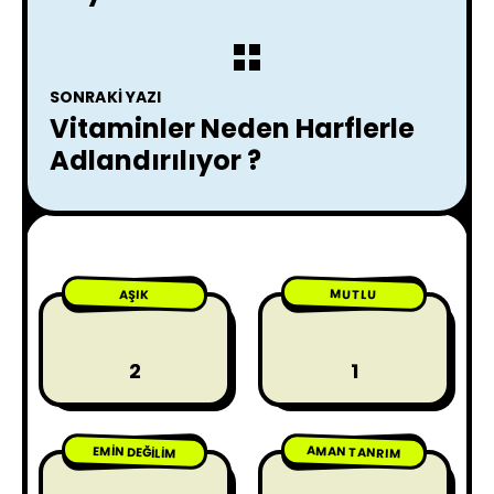
SONRAKI YAZI
Vitaminler Neden Harflerle
Adlandırılıyor ?
MUTLU
AŞIK
2
1
AMAN TANRIM
EMIN DEĞILIM