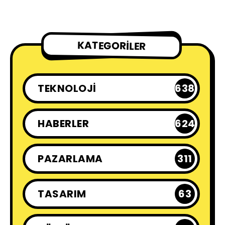
KATEGORILER
TEKNOLOJI
638
HABERLER
624
PAZARLAMA
311
TASARIM
63