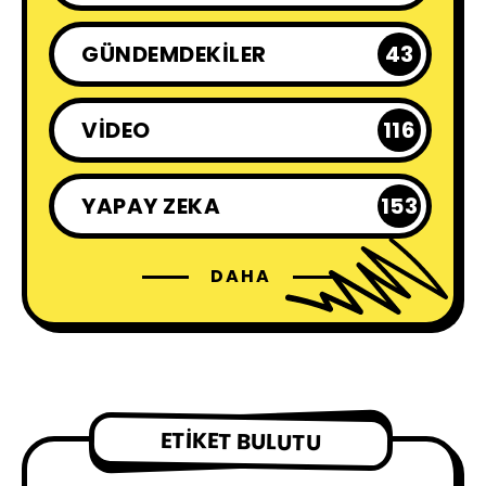
GÜNDEMDEKILER
43
VIDEO
116
YAPAY ZEKA
153
DAHA
ETIKET BULUTU