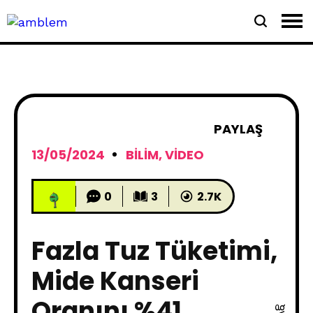
PAYLAŞ
13/05/2024
BILIM
,
VIDEO
0
3
2.7K
Fazla Tuz Tüketimi,
Mide Kanseri
Oranını %41