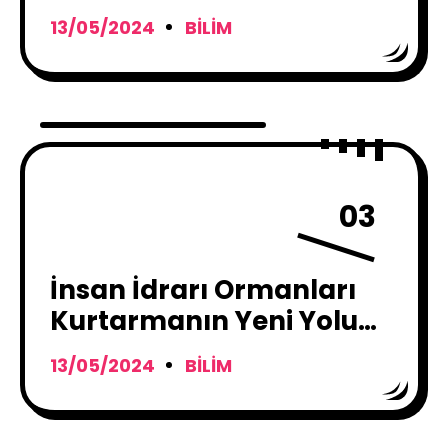
Yayınladı
13/05/2024
BILIM
03
İnsan İdrarı Ormanları
Kurtarmanın Yeni Yolu
Olabilir mi?
13/05/2024
BILIM