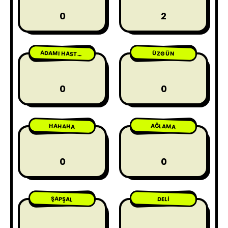
0
2
ÜZGÜN
ADAMI HASTA ETME
0
0
HAHAHA
AĞLAMA
0
0
ŞAPŞAL
DELI