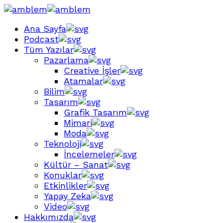
Ana Sayfa
Podcast
Tüm Yazılar
Pazarlama
Creative İşler
Atamalar
Bilim
Tasarım
Grafik Tasarım
Mimari
Moda
Teknoloji
İncelemeler
Kültür – Sanat
Konuklar
Etkinlikler
Yapay Zeka
Video
Hakkımızda