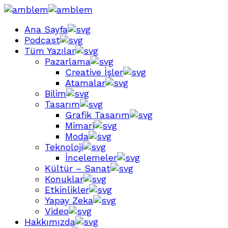
Ana Sayfa
Podcast
Tüm Yazılar
Pazarlama
Creative İşler
Atamalar
Bilim
Tasarım
Grafik Tasarım
Mimari
Moda
Teknoloji
İncelemeler
Kültür – Sanat
Konuklar
Etkinlikler
Yapay Zeka
Video
Hakkımızda