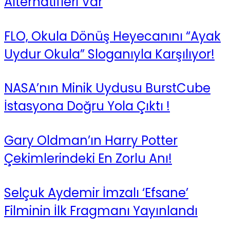
Alternatifleri Var
FLO, Okula Dönüş Heyecanını “Ayak
Uydur Okula” Sloganıyla Karşılıyor!
NASA’nın Minik Uydusu BurstCube
İstasyona Doğru Yola Çıktı !
Gary Oldman’ın Harry Potter
Çekimlerindeki En Zorlu Anı!
Selçuk Aydemir İmzalı ‘Efsane’
Filminin İlk Fragmanı Yayınlandı