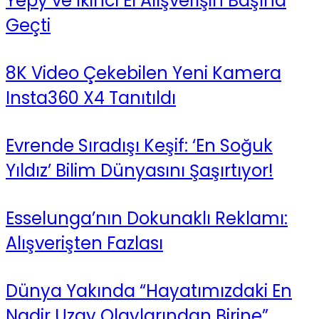
Yepy ve İkinci El Alışverişin Başına
Geçti
8K Video Çekebilen Yeni Kamera
Insta360 X4 Tanıtıldı
Evrende Sıradışı Keşif: ‘En Soğuk
Yıldız’ Bilim Dünyasını Şaşırtıyor!
Esselunga’nın Dokunaklı Reklamı:
Alışverişten Fazlası
Dünya Yakında “Hayatımızdaki En
Nadir Uzay Olaylarından Birine”