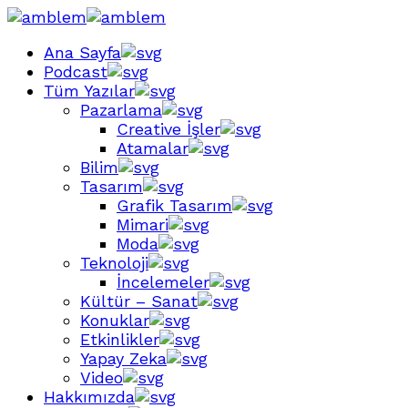
Ana Sayfa
Podcast
Tüm Yazılar
Pazarlama
Creative İşler
Atamalar
Bilim
Tasarım
Grafik Tasarım
Mimari
Moda
Teknoloji
İncelemeler
Kültür – Sanat
Konuklar
Etkinlikler
Yapay Zeka
Video
Hakkımızda