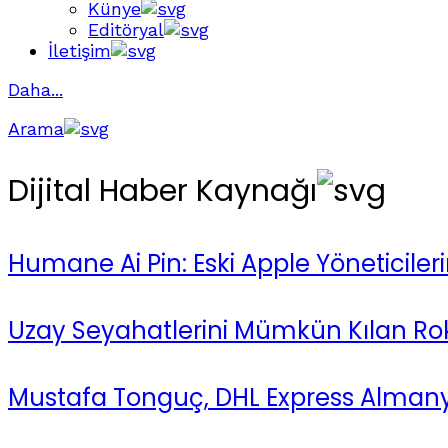
Künye
Editöryal
İletişim
Daha...
Arama
Dijital Haber Kaynağı
Humane Ai Pin: Eski Apple Yöneticilerin
Uzay Seyahatlerini Mümkün Kılan Roke
Mustafa Tonguç, DHL Express Almany