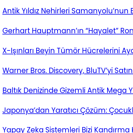
Antik Yıldız Nehirleri Samanyolu’nun
Gerhart Hauptmann’ın “Hayalet” Ro
X-Işınları Beyin Tümör Hücrelerini Ayd
Warner Bros. Discovery, BluTV’yi Satın 
Baltık Denizinde Gizemli Antik Mega Ya
Japonya’dan Yaratıcı Çözüm: Çocukla
Yapay Zeka Sistemleri Bizi Kandırma