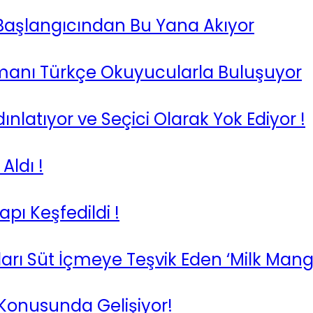
 Başlangıcından Bu Yana Akıyor
manı Türkçe Okuyucularla Buluşuyor
ınlatıyor ve Seçici Olarak Yok Ediyor !
Aldı !
pı Keşfedildi !
rı Süt İçmeye Teşvik Eden ‘Milk Manga
 Konusunda Gelişiyor!