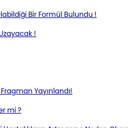
ildiği Bir Formül Bulundu !
 Uzayacak !
ci Fragman Yayınlandı!
er mi ?