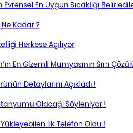
vrensel En Uygun Sıcaklığı Belirledil
 Ne Kadar ?
elliği Herkese Açılıyor
r’ın En Gizemli Mumyasının Sırrı Çözül
nün Detaylarını Açıkladı !
Titanyumu Olacağı Söyleniyor !
ükleyebilen İlk Telefon Oldu !