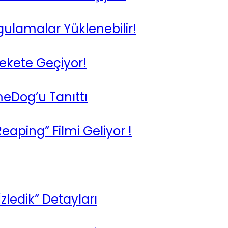
gulamalar Yüklenebilir!
ekete Geçiyor!
eDog’u Tanıttı
aping” Filmi Geliyor !
İzledik” Detayları