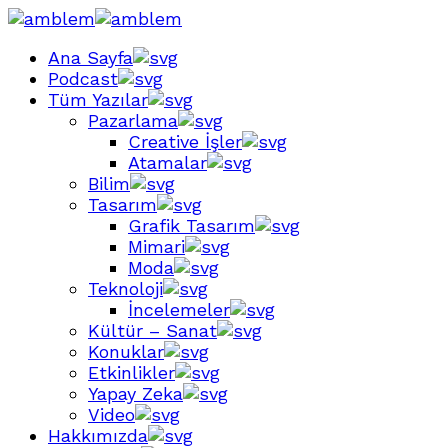
Ana Sayfa
Podcast
Tüm Yazılar
Pazarlama
Creative İşler
Atamalar
Bilim
Tasarım
Grafik Tasarım
Mimari
Moda
Teknoloji
İncelemeler
Kültür – Sanat
Konuklar
Etkinlikler
Yapay Zeka
Video
Hakkımızda