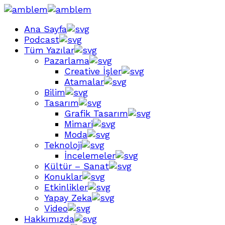
Ana Sayfa
Podcast
Tüm Yazılar
Pazarlama
Creative İşler
Atamalar
Bilim
Tasarım
Grafik Tasarım
Mimari
Moda
Teknoloji
İncelemeler
Kültür – Sanat
Konuklar
Etkinlikler
Yapay Zeka
Video
Hakkımızda