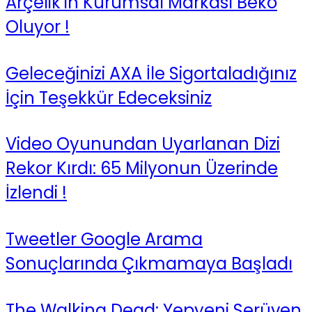
Arçelik’in Kurumsal Markası Beko
Oluyor !
Geleceğinizi AXA İle Sigortaladığınız
İçin Teşekkür Edeceksiniz
Video Oyunundan Uyarlanan Dizi
Rekor Kırdı: 65 Milyonun Üzerinde
İzlendi !
Tweetler Google Arama
Sonuçlarında Çıkmamaya Başladı
The Walking Dead: Yepyeni Serüven