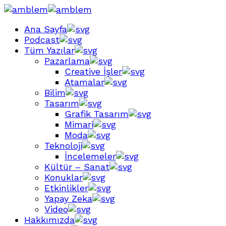
Ana Sayfa
Podcast
Tüm Yazılar
Pazarlama
Creative İşler
Atamalar
Bilim
Tasarım
Grafik Tasarım
Mimari
Moda
Teknoloji
İncelemeler
Kültür – Sanat
Konuklar
Etkinlikler
Yapay Zeka
Video
Hakkımızda