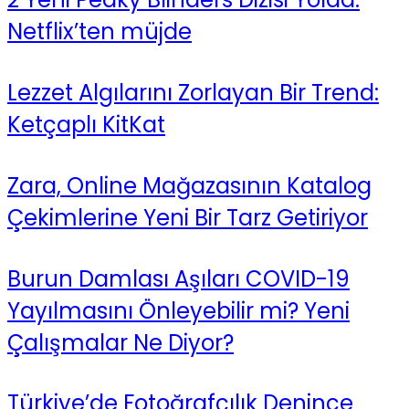
Netflix’ten müjde
Lezzet Algılarını Zorlayan Bir Trend:
Ketçaplı KitKat
Zara, Online Mağazasının Katalog
Çekimlerine Yeni Bir Tarz Getiriyor
Burun Damlası Aşıları COVID-19
Yayılmasını Önleyebilir mi? Yeni
Çalışmalar Ne Diyor?
Türkiye’de Fotoğrafçılık Denince